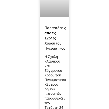
Παραστάσεις
από τις
Σχολές
Χορού του
Πνευματικού
Η Σχολή
Κλασικού
και
Σύγχρονου
Χορού του
Πνευματικού
Κέντρου
Δήμου
Ιωαννιτών
παρουσιάζει
την
Τετάρτη 24