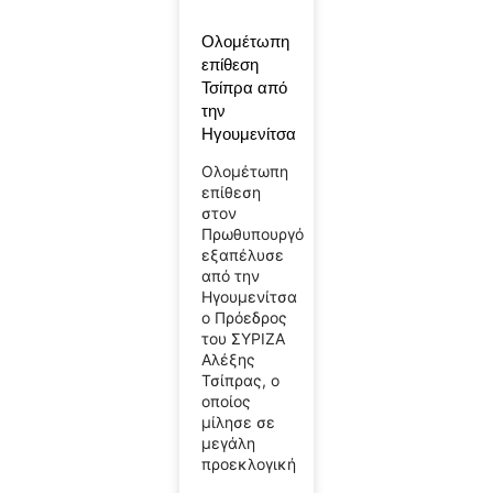
Ολομέτωπη
επίθεση
Τσίπρα από
την
Ηγουμενίτσα
Ολομέτωπη
επίθεση
στον
Πρωθυπουργό
εξαπέλυσε
από την
Ηγουμενίτσα
ο Πρόεδρος
του ΣΥΡΙΖΑ
Αλέξης
Τσίπρας, ο
οποίος
μίλησε σε
μεγάλη
προεκλογική