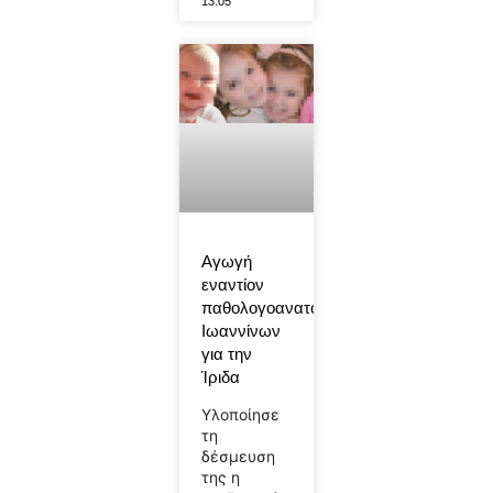
13:05
Αγωγή
εναντίον
παθολογοανατόμου
Ιωαννίνων
για την
Ίριδα
Υλοποίησε
τη
δέσμευση
της η