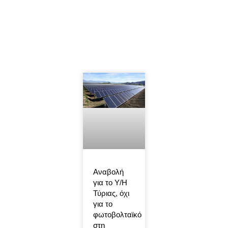
Αναβολή
για το Υ/Η
Τύριας, όχι
για το
φωτοβολταϊκό
στη