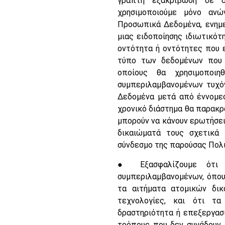
γραπτή εξακρίβωση δε δ
χρησιμοποιούμε μόνο ανώ
Προσωπικά Δεδομένα, ενημ
μιας ειδοποίησης ιδιωτικότη
οντότητα ή οντότητες που ε
τύπο των δεδομένων που θ
οποίους θα χρησιμοποιη
συμπεριλαμβανομένων τυχό
Δεδομένα μετά από έννομες
χρονικό διάστημα θα παρακρα
μπορούν να κάνουν ερωτήσει
δικαιώματά τους σχετικά 
σύνδεσμο της παρούσας Πολιτ
● Εξασφαλίζουμε ότι οι
συμπεριλαμβανομένων, όπου 
τα αιτήματα ατομικών δικ
τεχνολογίες, και ότι τ
δραστηριότητα ή επεξεργασ
τρόπους που δεν συνάδουν 