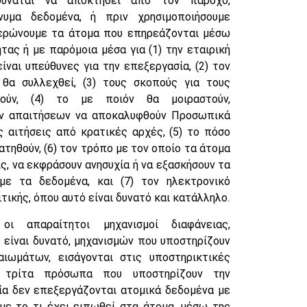
ύναται να αποκτηθεί από τον πάροχο,
νυμα δεδομένα, ή πριν χρησιμοποιήσουμε
ερώνουμε τα άτομα που επηρεάζονται μέσω
τας ή με παρόμοια μέσα για (1) την εταιρική
ίναι υπεύθυνες για την επεξεργασία, (2) τον
α συλλεχθεί, (3) τους σκοπούς για τους
θούν, (4) το με ποιόν θα μοιραστούν,
ν απαιτήσεων να αποκαλυφθούν Προσωπικά
 αιτήσεις από κρατικές αρχές, (5) το πόσο
τηθούν, (6) τον τρόπο με τον οποίο τα άτομα
ς, να εκφράσουν ανησυχία ή να εξασκήσουν τα
με τα δεδομένα, και (7) τον ηλεκτρονικό
ικής, όπου αυτό είναι δυνατό και κατάλληλο.
 απαραίτητοι μηχανισμοί διαφάνειας,
είναι δυνατό, μηχανισμών που υποστηρίζουν
αιωμάτων, εισάγονται στις υποστηρικτικές
α τρίτα πρόσωπα που υποστηρίζουν την
ία δεν επεξεργάζονται ατομικά δεδομένα με
με το τι έχει ειπωθεί στα άτομα, μέσω της