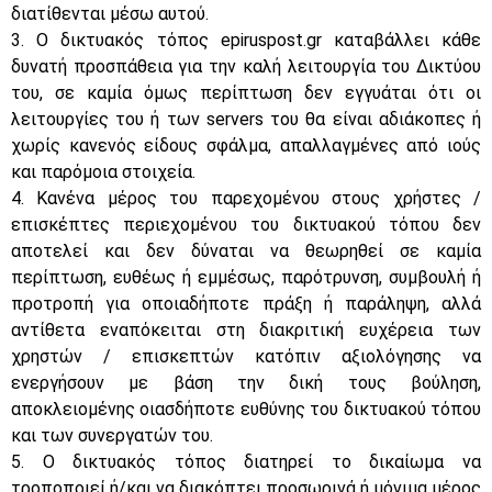
διατίθενται μέσω αυτού.
3. Ο δικτυακός τόπος epiruspost.gr καταβάλλει κάθε
δυνατή προσπάθεια για την καλή λειτουργία του Δικτύου
του, σε καμία όμως περίπτωση δεν εγγυάται ότι οι
λειτουργίες του ή των servers του θα είναι αδιάκοπες ή
χωρίς κανενός είδους σφάλμα, απαλλαγμένες από ιούς
και παρόμοια στοιχεία.
4. Κανένα μέρος του παρεχομένου στους χρήστες /
επισκέπτες περιεχομένου του δικτυακού τόπου δεν
αποτελεί και δεν δύναται να θεωρηθεί σε καμία
περίπτωση, ευθέως ή εμμέσως, παρότρυνση, συμβουλή ή
προτροπή για οποιαδήποτε πράξη ή παράληψη, αλλά
αντίθετα εναπόκειται στη διακριτική ευχέρεια των
χρηστών / επισκεπτών κατόπιν αξιολόγησης να
ενεργήσουν με βάση την δική τους βούληση,
αποκλειομένης οιασδήποτε ευθύνης του δικτυακού τόπου
και των συνεργατών του.
5. O δικτυακός τόπος διατηρεί το δικαίωμα να
τροποποιεί ή/και να διακόπτει προσωρινά ή μόνιμα μέρος