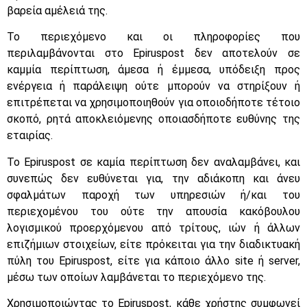
βαρεία αμέλειά της.
Το περιεχόμενο και οι πληροφορίες που
περιλαμβάνονται στο Epiruspost δεν αποτελούν σε
καμμία περίπτωση, άμεσα ή έμμεσα, υπόδειξη προς
ενέργεια ή παράλειψη ούτε μπορούν να στηρίξουν ή
επιτρέπεται να χρησιμοποιηθούν για οποιοδήποτε τέτοιο
σκοπό, ρητά αποκλειόμενης οποιασδήποτε ευθύνης της
εταιρίας.
Το Epiruspost σε καμία περίπτωση δεν αναλαμβάνει, και
συνεπώς δεν ευθύνεται για, την αδιάκοπη και άνευ
σφαλμάτων παροχή των υπηρεσιών ή/και του
περιεχομένου του ούτε την απουσία κακόβουλου
λογισμικού προερχόμενου από τρίτους, ιών ή άλλων
επιζήμιων στοιχείων, είτε πρόκειται για την διαδικτυακή
πύλη του Epiruspost, είτε για κάποιο άλλο site ή server,
μέσω των οποίων λαμβάνεται το περιεχόμενο της.
Χρησιμοποιώντας το Epiruspost, κάθε χρήστης συμφωνεί