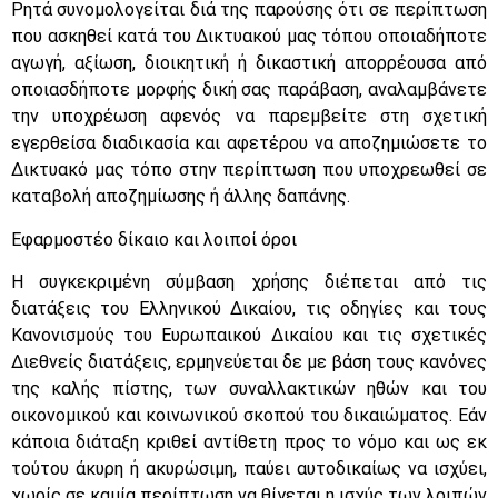
Ρητά συνομολογείται διά της παρούσης ότι σε περίπτωση
που ασκηθεί κατά του Δικτυακού μας τόπου οποιαδήποτε
αγωγή, αξίωση, διοικητική ή δικαστική απορρέουσα από
οποιασδήποτε μορφής δική σας παράβαση, αναλαμβάνετε
την υποχρέωση αφενός να παρεμβείτε στη σχετική
εγερθείσα διαδικασία και αφετέρου να αποζημιώσετε το
Δικτυακό μας τόπο στην περίπτωση που υποχρεωθεί σε
καταβολή αποζημίωσης ή άλλης δαπάνης.
Εφαρμοστέο δίκαιο και λοιποί όροι
Η συγκεκριμένη σύμβαση χρήσης διέπεται από τις
διατάξεις του Ελληνικού Δικαίου, τις οδηγίες και τους
Κανονισμούς του Ευρωπαικού Δικαίου και τις σχετικές
Διεθνείς διατάξεις, ερμηνεύεται δε με βάση τους κανόνες
της καλής πίστης, των συναλλακτικών ηθών και του
οικονομικού και κοινωνικού σκοπού του δικαιώματος. Εάν
κάποια διάταξη κριθεί αντίθετη προς το νόμο και ως εκ
τούτου άκυρη ή ακυρώσιμη, παύει αυτοδικαίως να ισχύει,
χωρίς σε καμία περίπτωση να θίγεται η ισχύς των λοιπών