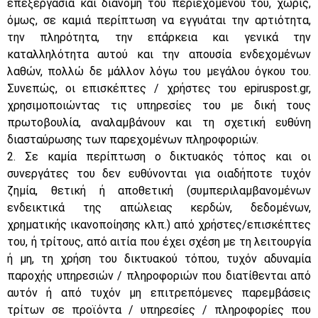
επεξεργασία και διανομή του περιεχομένου του, χωρίς,
όμως, σε καμιά περίπτωση να εγγυάται την αρτιότητα,
την πληρότητα, την επάρκεια και γενικά την
καταλληλότητα αυτού και την απουσία ενδεχομένων
λαθών, πολλώ δε μάλλον λόγω του μεγάλου όγκου του.
Συνεπώς, οι επισκέπτες / χρήστες του epiruspost.gr,
χρησιμοποιώντας τις υπηρεσίες του με δική τους
πρωτοβουλία, αναλαμβάνουν και τη σχετική ευθύνη
διασταύρωσης των παρεχομένων πληροφοριών.
2. Σε καμία περίπτωση ο δικτυακός τόπος και οι
συνεργάτες του δεν ευθύνονται για οιαδήποτε τυχόν
ζημία, θετική ή αποθετική (συμπεριλαμβανομένων
ενδεικτικά της απώλειας κερδών, δεδομένων,
χρηματικής ικανοποίησης κλπ.) από χρήστες/επισκέπτες
του, ή τρίτους, από αιτία που έχει σχέση με τη λειτουργία
ή μη, τη χρήση του δικτυακού τόπου, τυχόν αδυναμία
παροχής υπηρεσιών / πληροφοριών που διατίθενται από
αυτόν ή από τυχόν μη επιτρεπόμενες παρεμβάσεις
τρίτων σε προϊόντα / υπηρεσίες / πληροφορίες που