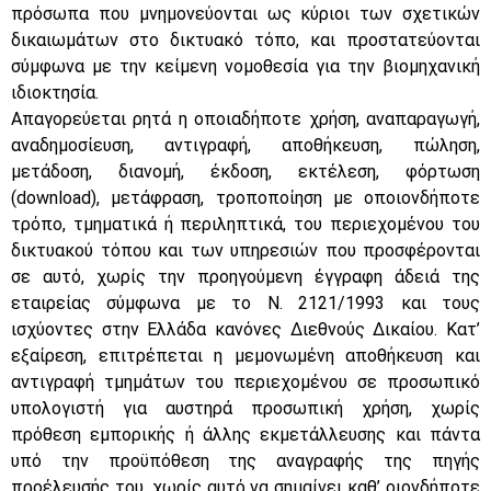
πρόσωπα που μνημονεύονται ως κύριοι των σχετικών
δικαιωμάτων στο δικτυακό τόπο, και προστατεύονται
σύμφωνα με την κείμενη νομοθεσία για την βιομηχανική
ιδιοκτησία.
Απαγορεύεται ρητά η οποιαδήποτε χρήση, αναπαραγωγή,
αναδημοσίευση, αντιγραφή, αποθήκευση, πώληση,
μετάδοση, διανομή, έκδοση, εκτέλεση, φόρτωση
(download), μετάφραση, τροποποίηση με οποιονδήποτε
τρόπο, τμηματικά ή περιληπτικά, του περιεχομένου του
δικτυακού τόπου και των υπηρεσιών που προσφέρονται
σε αυτό, χωρίς την προηγούμενη έγγραφη άδειά της
εταιρείας σύμφωνα με το Ν. 2121/1993 και τους
ισχύοντες στην Ελλάδα κανόνες Διεθνούς Δικαίου. Κατ’
εξαίρεση, επιτρέπεται η μεμονωμένη αποθήκευση και
αντιγραφή τμημάτων του περιεχομένου σε προσωπικό
υπολογιστή για αυστηρά προσωπική χρήση, χωρίς
πρόθεση εμπορικής ή άλλης εκμετάλλευσης και πάντα
υπό την προϋπόθεση της αναγραφής της πηγής
προέλευσής του, χωρίς αυτό να σημαίνει καθ’ οιονδήποτε