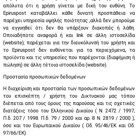
απόλυτα ότι η χρήση γίνεται με δική του ευθύνη. Το
Epiruspost καταβάλλει κάθε δυνατή προσπάθεια να
παρέχει υπηρεσία υψηλής ποιότητας ,αλλά δεν μπορούμε
να εγγυηθεί ότι δεν θα υπάρξουν διακοπές ή λάθη.
Οποιαδήποτε αναφορά ή και link σε άλλη ιστοσελίδα
(website), παρέχεται για την διευκόλυνσή του χρήσtη και
το Epiruspost δεν ευθύνεται για τα περιεχόμενα, τα
προϊόντα και τις υπηρεσίες που παρέχονται (διαφήμιση ή
πώληση) σε άλλη τέτοια ιστοσελίδα (website).
Προστασία προσωπικών δεδομένων
Η διαχείριση και προστασία των προσωπικών δεδομένων
του επισκέπτη / χρήστη του Δικτυακού μας τόπου
διέπεται από τους όρους της παρούσας και τις σχετικές
διατάξεις τόσο του Ελληνικού Δικαίου ( Ν. 2472 / 1997,
Π.δ. 207 / 1998. Π.δ. 79 / 2000 και αρ. 8 Ν. 2819 / 2000 ),
όσο και του Ευρωπαικού Δικαίου ( Οδ. 95/46/ΕΚ και Οδ.
97/66/ΕΚ).