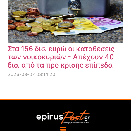
Στα 156 δισ. ευρώ οι καταθέσεις
των νοικοκυριών - Απέχουν 40
δισ. από τα προ κρίσης επίπεδα
2026-08-07 03:14:20