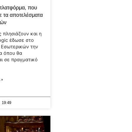
 πλατφόρμα, που
ε τα αποτελέσματα
γών
ς πλησιάζουν και η
Logic έδωσε στο
 Εσωτερικών την
α όπου θα
ι σε πραγματικό
 »
19:49