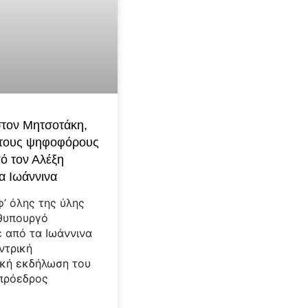
στον Μητσοτάκη,
στους ψηφοφόρους
ό τον Αλέξη
α Ιωάννινα
φ’ όλης της ύλης
θυπουργό
 από τα Ιωάννινα
ντρική
κή εκδήλωση του
πρόεδρος