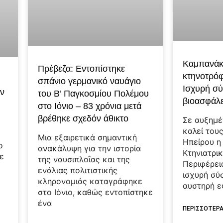
Καμπανάκι
Πρέβεζα: Εντοπίστηκε
κτηνοτρόφ
σπάνιο γερμανικό ναυάγιο
Ισχυρή σύ
ιν
του Β’ Παγκοσμίου Πολέμου
βιοασφάλε
στο Ιόνιο – 83 χρόνια μετά
βρέθηκε σχεδόν άθικτο
Σε αυξημ
καλεί του
Μια εξαιρετικά σημαντική
Ηπείρου η
ο
ανακάλυψη για την ιστορία
Κτηνιατρι
ε
της ναυσιπλοΐας και της
Περιφέρει
ενάλιας πολιτιστικής
ισχυρή σύ
κληρονομιάς καταγράφηκε
αυστηρή 
στο Ιόνιο, καθώς εντοπίστηκε
ένα
ΠΕΡΙΣΣΟΤΕΡΑ