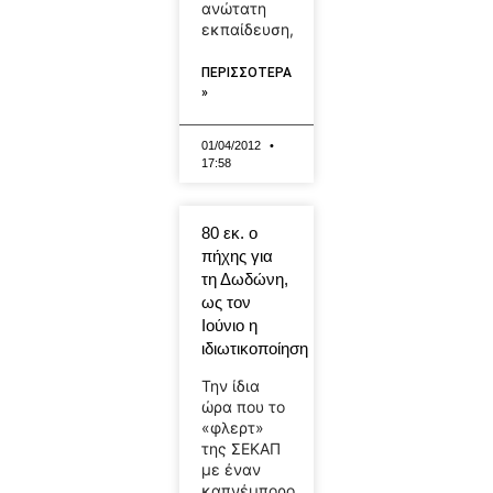
ανώτατη
εκπαίδευση,
ΠΕΡΙΣΣΟΤΕΡΑ
»
01/04/2012
17:58
80 εκ. ο
πήχης για
τη Δωδώνη,
ως τον
Ιούνιο η
ιδιωτικοποίηση
Την ίδια
ώρα που το
«φλερτ»
της ΣΕΚΑΠ
με έναν
καπνέμπορο