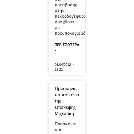
πρόσβασης
στην
πεζοοδογέφυρα
Αράχθου»,
με
προϋπολογισμό
ΠΕΡΙΣΣΟΤΕΡΑ
»
01/04/2012
19:21
Προσκήνιο,
παρασκήνιο
της
επίσκεψης
Μιχελάκη
Προσκήνιο
και