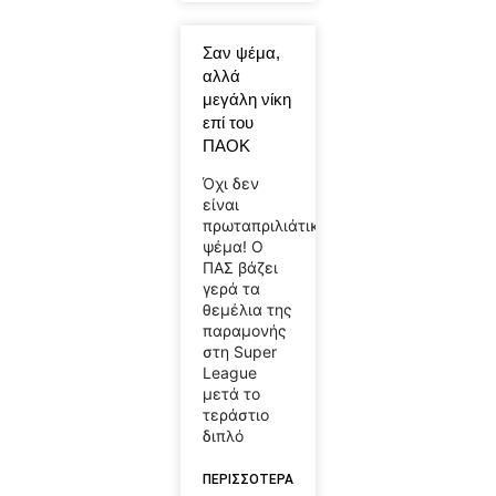
Σαν ψέμα,
αλλά
μεγάλη νίκη
επί του
ΠΑΟΚ
Όχι δεν
είναι
πρωταπριλιάτικο
ψέμα! Ο
ΠΑΣ βάζει
γερά τα
θεμέλια της
παραμονής
στη Super
League
μετά το
τεράστιο
διπλό
ΠΕΡΙΣΣΟΤΕΡΑ