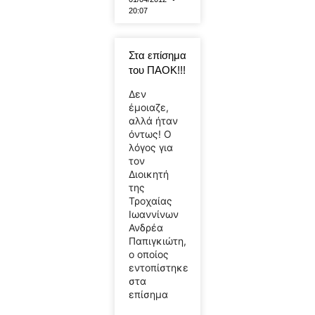
20:07
Στα επίσημα
του ΠΑΟΚ!!!
Δεν
έμοιαζε,
αλλά ήταν
όντως! Ο
λόγος για
τον
Διοικητή
της
Τροχαίας
Ιωαννίνων
Ανδρέα
Παπιγκιώτη,
ο οποίος
εντοπίστηκε
στα
επίσημα