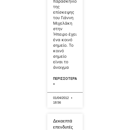
παρασκήνιο
της
επίσκεψης
του Γιάννη
Μιχελάκη
στην
Ήπειρο έχει
ένα κοινό
σημείο. Το
κοινό
σημείο
είναι το
άνοιγμα
ΠΕΡΙΣΣΟΤΕΡΑ
»
01/04/2012
18:56
Δεκαεπτά
επενδυτές