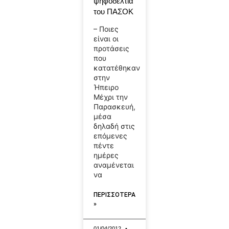
ψηφοδέλτια
του ΠΑΣΟΚ
– Ποιες
είναι οι
προτάσεις
που
κατατέθηκαν
στην
Ήπειρο
Μέχρι την
Παρασκευή,
μέσα
δηλαδή στις
επόμενες
πέντε
ημέρες
αναμένεται
να
ΠΕΡΙΣΣΟΤΕΡΑ
»
01/04/2012