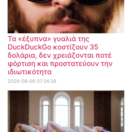
Τα «έξυπνα» γυαλιά της
DuckDuckGo κοστίζουν 35
δολάρια, δεν χρειάζονται ποτέ
φόρτιση και προστατεύουν την
ιδιωτικότητα
2026-08-06 07:34:28