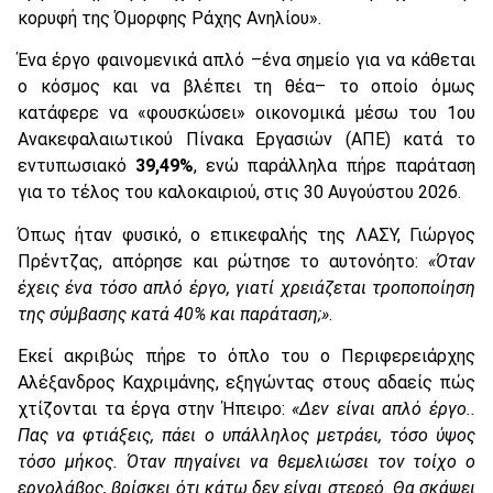
κορυφή της Όμορφης Ράχης Ανηλίου».
Ένα έργο φαινομενικά απλό –ένα σημείο για να κάθεται
ο κόσμος και να βλέπει τη θέα– το οποίο όμως
κατάφερε να «φουσκώσει» οικονομικά μέσω του 1ου
Ανακεφαλαιωτικού Πίνακα Εργασιών (ΑΠΕ) κατά το
εντυπωσιακό
39,49%
, ενώ παράλληλα πήρε παράταση
για το τέλος του καλοκαιριού, στις 30 Αυγούστου 2026.
Όπως ήταν φυσικό, ο επικεφαλής της ΛΑΣΥ, Γιώργος
Πρέντζας, απόρησε και ρώτησε το αυτονόητο:
«Όταν
έχεις ένα τόσο απλό έργο, γιατί χρειάζεται τροποποίηση
της σύμβασης κατά 40% και παράταση;»
.
Εκεί ακριβώς πήρε το όπλο του ο Περιφερειάρχης
Αλέξανδρος Καχριμάνης, εξηγώντας στους αδαείς πώς
χτίζονται τα έργα στην Ήπειρο:
«Δεν είναι απλό έργο..
Πας να φτιάξεις, πάει ο υπάλληλος μετράει, τόσο ύψος
τόσο μήκος. Όταν πηγαίνει να θεμελιώσει τον τοίχο ο
εργολάβος, βρίσκει ότι κάτω δεν είναι στερεό. Θα σκάψει