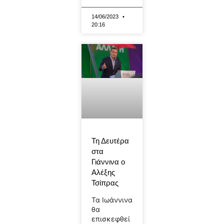
14/06/2023
20:16
Τη Δευτέρα
στα
Γιάννινα ο
Αλέξης
Τσίπρας
Τα Ιωάννινα
θα
επισκεφθεί