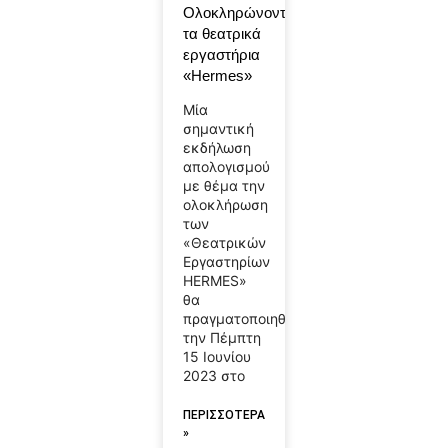
Ολοκληρώνονται
τα θεατρικά
εργαστήρια
«Hermes»
Μία
σημαντική
εκδήλωση
απολογισμού
με θέμα την
ολοκλήρωση
των
«Θεατρικών
Εργαστηρίων
HERMES»
θα
πραγματοποιηθεί
την Πέμπτη
15 Ιουνίου
2023 στο
ΠΕΡΙΣΣΟΤΕΡΑ
»