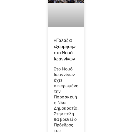
«Γαλάζια
εξόρμηση»
στο Νομό
Ιωαννίνων
Στο Νομό
Ιωαννίνων
έχει
αφιερωμένη
την
Παρασκευή
η Νέα
Δημοκρατία.
Στην πόλη
θα βρεθεί ο
Πρόεδρος
του