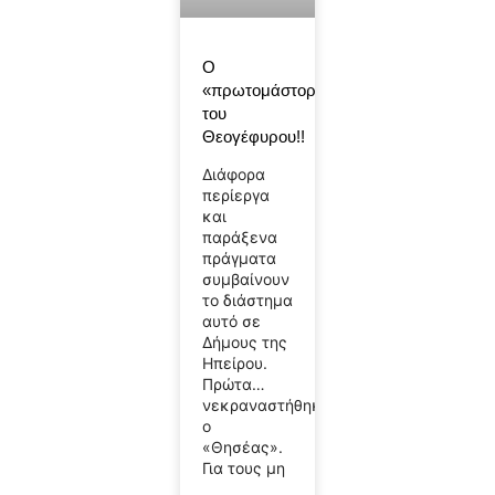
O
«πρωτομάστορας»
του
Θεογέφυρου!!
Διάφορα
περίεργα
και
παράξενα
πράγματα
συμβαίνουν
το διάστημα
αυτό σε
Δήμους της
Ηπείρου.
Πρώτα…
νεκραναστήθηκε
ο
«Θησέας».
Για τους μη