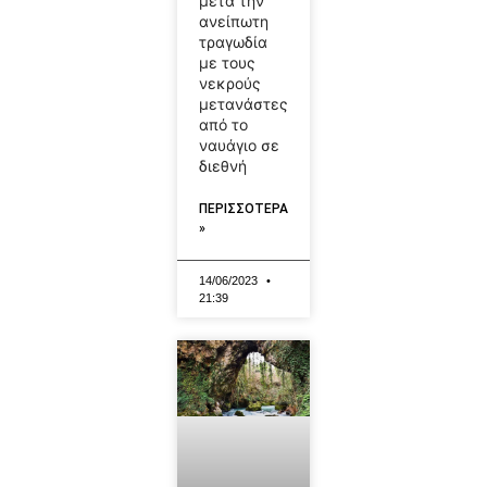
μετά την
ανείπωτη
τραγωδία
με τους
νεκρούς
μετανάστες
από το
ναυάγιο σε
διεθνή
ΠΕΡΙΣΣΟΤΕΡΑ
»
14/06/2023
21:39