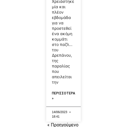
Χρειάστηκε
μία και
πλέον
εβδομάδα
για να
προστεθεί
ένα ακόμη
κομμάτι
στο παζλ…
του
Δρεπάνου,
της
παραλίας
που
απειλείται
την
ΠΕΡΙΣΣΟΤΕΡΑ
»
14/06/2023
18:41
« Προηγούμενο