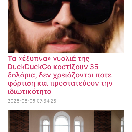
Τα «έξυπνα» γυαλιά της
DuckDuckGo κοστίζουν 35
δολάρια, δεν χρειάζονται ποτέ
φόρτιση και προστατεύουν την
ιδιωτικότητα
2026-08-06 07:34:28