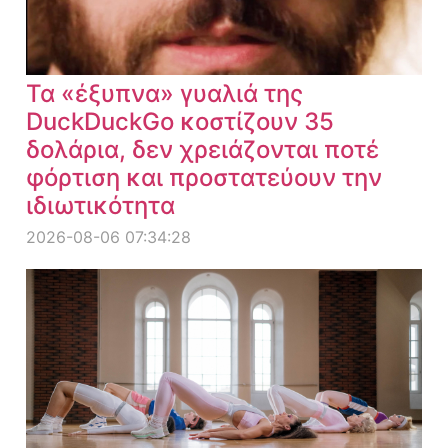
Τα «έξυπνα» γυαλιά της
DuckDuckGo κοστίζουν 35
δολάρια, δεν χρειάζονται ποτέ
φόρτιση και προστατεύουν την
ιδιωτικότητα
2026-08-06 07:34:28