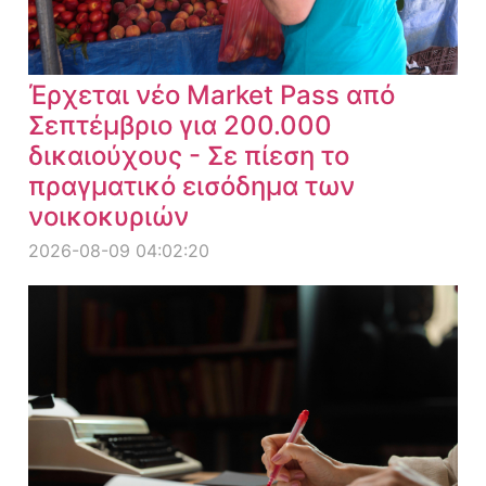
Έρχεται νέο Market Pass από
Σεπτέμβριο για 200.000
δικαιούχους - Σε πίεση το
πραγματικό εισόδημα των
νοικοκυριών
2026-08-09 04:02:20