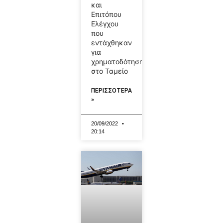
και
Επιτόπου
Ελέγχου
που
εντάχθηκαν
για
χρηματοδότηση
στο Ταμείο
ΠΕΡΙΣΣΟΤΕΡΑ
»
20/09/2022
20:14