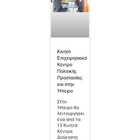
Κινητό
Επιχειρησιακό
Κέντρο
Πολιτικής
Προστασίας
και στην
Ήπειρο
Στην
Ήπειρο θα
λειτουργήσει
ένα από τα
13 Κινητά
Κέντρα
Διοίκησης