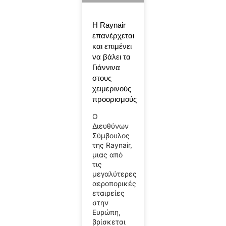
Η Raynair
επανέρχεται
και επιμένει
να βάλει τα
Γιάννινα
στους
χειμερινούς
προορισμούς
Ο
Διευθύνων
Σύμβουλος
της Raynair,
μιας από
τις
μεγαλύτερες
αεροπορικές
εταιρείες
στην
Ευρώπη,
βρίσκεται