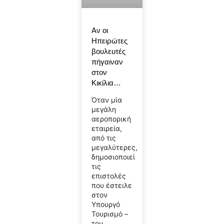
Αν οι
Ηπειρώτες
βουλευτές
πήγαιναν
στον
Κικίλια…
Όταν μία
μεγάλη
αεροπορική
εταιρεία,
από τις
μεγαλύτερες,
δημοσιοποιεί
τις
επιστολές
που έστειλε
στον
Υπουργό
Τουρισμό –
τον