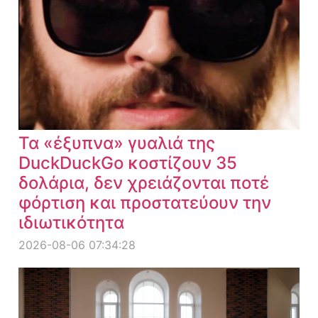
Τα «έξυπνα» γυαλιά της
DuckDuckGo κοστίζουν 35
δολάρια, δεν χρειάζονται ποτέ
φόρτιση και προστατεύουν την
ιδιωτικότητα
2026-08-06 07:34:28