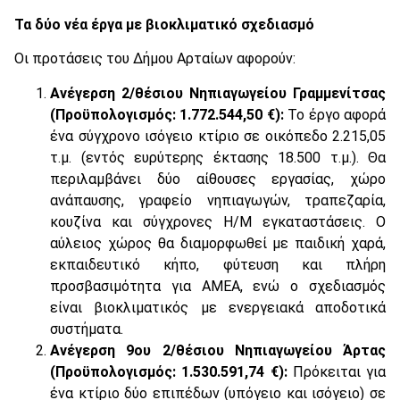
Τα δύο νέα έργα με βιοκλιματικό σχεδιασμό
Οι προτάσεις του Δήμου Αρταίων αφορούν:
Ανέγερση 2/θέσιου Νηπιαγωγείου Γραμμενίτσας
(Προϋπολογισμός: 1.772.544,50 €):
Το έργο αφορά
ένα σύγχρονο ισόγειο κτίριο σε οικόπεδο 2.215,05
τ.μ. (εντός ευρύτερης έκτασης 18.500 τ.μ.). Θα
περιλαμβάνει δύο αίθουσες εργασίας, χώρο
ανάπαυσης, γραφείο νηπιαγωγών, τραπεζαρία,
κουζίνα και σύγχρονες Η/Μ εγκαταστάσεις. Ο
αύλειος χώρος θα διαμορφωθεί με παιδική χαρά,
εκπαιδευτικό κήπο, φύτευση και πλήρη
προσβασιμότητα για ΑΜΕΑ, ενώ ο σχεδιασμός
είναι βιοκλιματικός με ενεργειακά αποδοτικά
συστήματα.
Ανέγερση 9ου 2/θέσιου Νηπιαγωγείου Άρτας
(Προϋπολογισμός: 1.530.591,74 €):
Πρόκειται για
ένα κτίριο δύο επιπέδων (υπόγειο και ισόγειο) σε