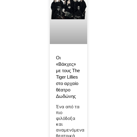
Οι
«Βάκχες»
με τους The
Tiger Lillies
στο αρχαίο
θέατρο
Δωδώνης
Ένα από τα
πιο
φιλόδοξα
και
αναμενόμενα
θεατρικά