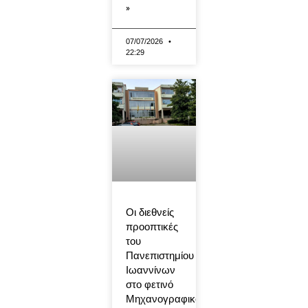
»
07/07/2026
22:29
Οι διεθνείς
προοπτικές
του
Πανεπιστημίου
Ιωαννίνων
στο φετινό
Μηχανογραφικό