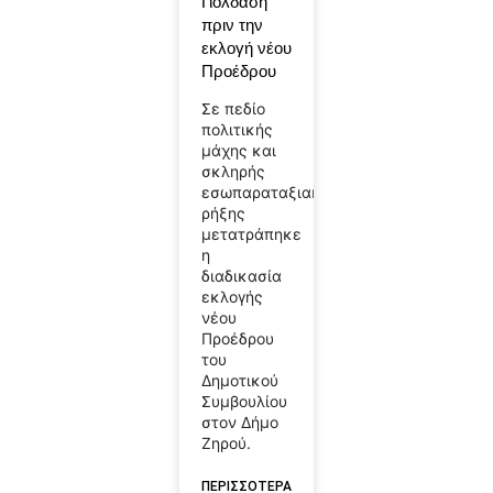
Γιολδάση
πριν την
εκλογή νέου
Προέδρου
Σε πεδίο
πολιτικής
μάχης και
σκληρής
εσωπαραταξιακής
ρήξης
μετατράπηκε
η
διαδικασία
εκλογής
νέου
Προέδρου
του
Δημοτικού
Συμβουλίου
στον Δήμο
Ζηρού.
ΠΕΡΙΣΣΟΤΕΡΑ