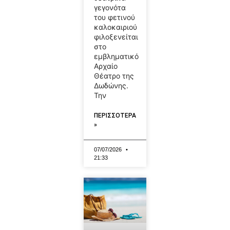
γεγονότα
του φετινού
καλοκαιριού
φιλοξενείται
στο
εμβληματικό
Αρχαίο
Θέατρο της
Δωδώνης.
Την
ΠΕΡΙΣΣΟΤΕΡΑ
»
07/07/2026
21:33