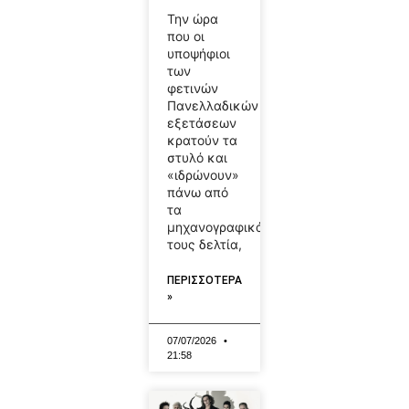
Την ώρα
που οι
υποψήφιοι
των
φετινών
Πανελλαδικών
εξετάσεων
κρατούν τα
στυλό και
«ιδρώνουν»
πάνω από
τα
μηχανογραφικά
τους δελτία,
ΠΕΡΙΣΣΟΤΕΡΑ
»
07/07/2026
21:58