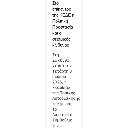
Στο
επίκεντρο
της ΚΕΔΕ η
Πολιτική
Προστασία
και ο
σεισμικός
κίνδυνος
Στη
Ζάκυνθο
χτυπά την
Τετάρτη 8
Ιουλίου
2026, η
«καρδιά»
της Τοπικής
Αυτοδιοίκησης
της χώρας.
Το
Διοικητικό
Συμβούλιο
της