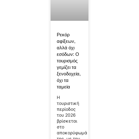
Ρεκόρ
αφίξεων,
αλλά όχι
εσόδων: Ο
τουρισμός
γεμίζει τα
ξενοδοχεία,
όχι τα
ταμεία
Η
τουριστική
περίοδος
του 2026
βρίσκεται
στο
αποκορύφωμά
της, με την