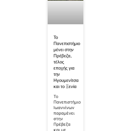
Το
Πανεπιστήμιο
μένει στην
Πρέβεζα,
τέλος
εποχής για
την
Ηγουμενίτσα
και το Ξενία
Το
Πανεπιστήμιο
Ιωαννίνων
παραμένει
στην
Πρέβεζα
και με