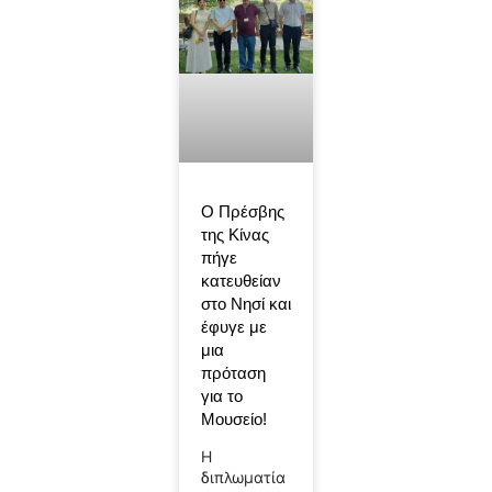
Ο Πρέσβης
της Κίνας
πήγε
κατευθείαν
στο Νησί και
έφυγε με
μια
πρόταση
για το
Μουσείο!
Η
διπλωματία