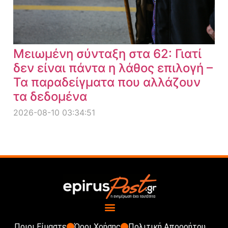
Μειωμένη σύνταξη στα 62: Γιατί
δεν είναι πάντα η λάθος επιλογή –
Τα παραδείγματα που αλλάζουν
τα δεδομένα
2026-08-10 03:34:51
Ποιοι Είμαστε
Όροι Χρήσης
Πολιτική Απορρήτου