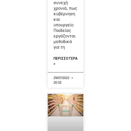
συνεχή
χρονιά, πως
κυβέρνηση
και
υπουργείο
Παιδείας
εργάζονται
μεθοδικά
για τη
ΠΕΡΙΣΣΟΤΕΡΑ
»
29/07/2022
20:32