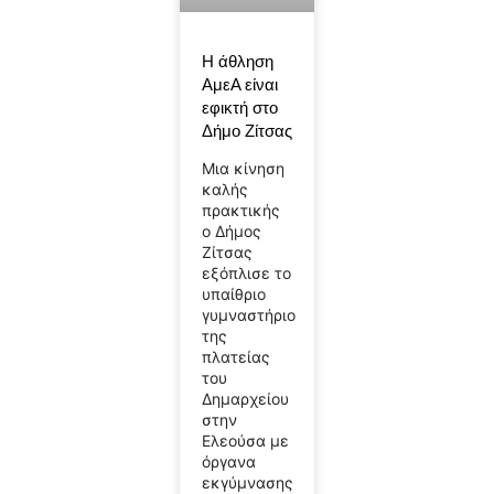
Η άθληση
ΑμεΑ είναι
εφικτή στο
Δήμο Ζίτσας
Μια κίνηση
καλής
πρακτικής
ο Δήμος
Ζίτσας
εξόπλισε το
υπαίθριο
γυμναστήριο
της
πλατείας
του
Δημαρχείου
στην
Ελεούσα με
όργανα
εκγύμνασης