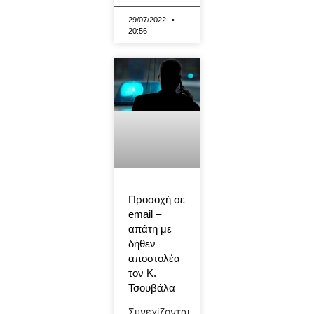
29/07/2022
20:56
Προσοχή σε
email –
απάτη με
δήθεν
αποστολέα
τον Κ.
Τσουβάλα
Συνεχίζονται