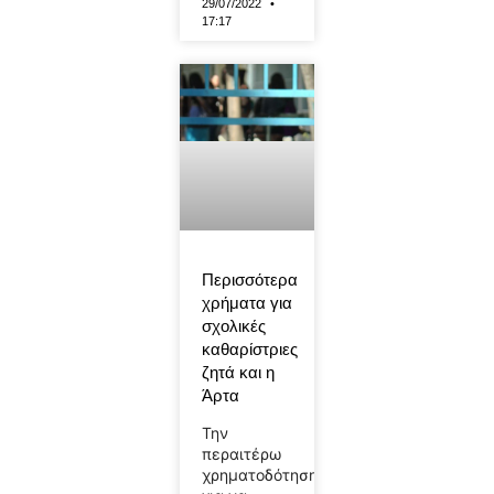
29/07/2022
17:17
Περισσότερα
χρήματα για
σχολικές
καθαρίστριες
ζητά και η
Άρτα
Την
περαιτέρω
χρηματοδότηση