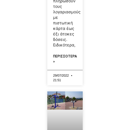
πληρώσουν
τους
λογαριασμούς
με
πιστωτική
κάρτα έως
έξι άτοκες
δόσεις.
Ειδικότερα,
ΠΕΡΙΣΣΟΤΕΡΑ
»
29/07/2022
21:51