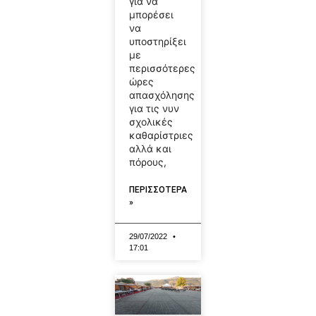
για να
μπορέσει
να
υποστηρίξει
με
περισσότερες
ώρες
απασχόλησης
για τις νυν
σχολικές
καθαρίστριες
αλλά και
πόρους,
ΠΕΡΙΣΣΟΤΕΡΑ
»
29/07/2022
17:01