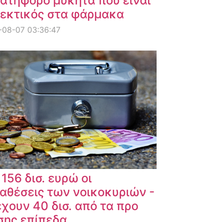
ατηφόρο μύκητα που είναι
εκτικός στα φάρμακα
-08-07 03:36:47
 156 δισ. ευρώ οι
αθέσεις των νοικοκυριών -
χουν 40 δισ. από τα προ
σης επίπεδα