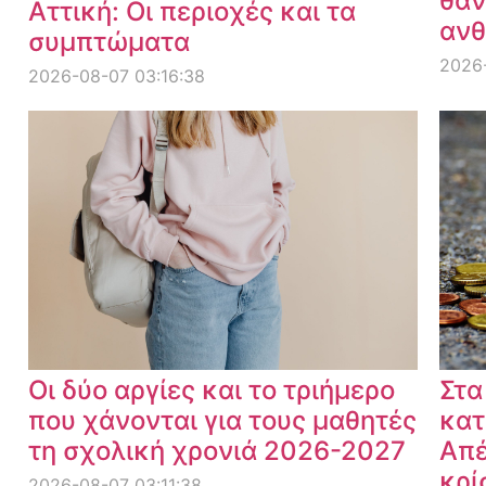
θαν
Αττική: Οι περιοχές και τα
ανθ
συμπτώματα
2026
2026-08-07 03:16:38
Οι δύο αργίες και το τριήμερο
Στα
που χάνονται για τους μαθητές
κατ
τη σχολική χρονιά 2026-2027
Απέ
κρί
2026-08-07 03:11:38