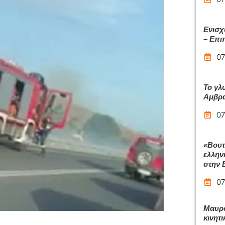
Ενισχ
– Επιπ
07
Το γλ
Αμβρα
07
«Βουτ
ελλην
στην 
07
Μαυρο
κινητι