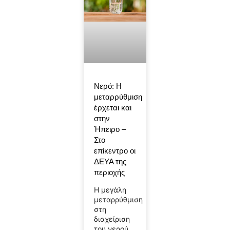
Νερό: Η
μεταρρύθμιση
έρχεται και
στην
Ήπειρο –
Στο
επίκεντρο οι
ΔΕΥΑ της
περιοχής
Η μεγάλη
μεταρρύθμιση
στη
διαχείριση
του νερού