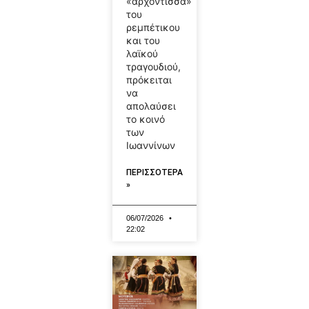
«αρχόντισσα»
του
ρεμπέτικου
και του
λαϊκού
τραγουδιού,
πρόκειται
να
απολαύσει
το κοινό
των
Ιωαννίνων
ΠΕΡΙΣΣΟΤΕΡΑ
»
06/07/2026
22:02