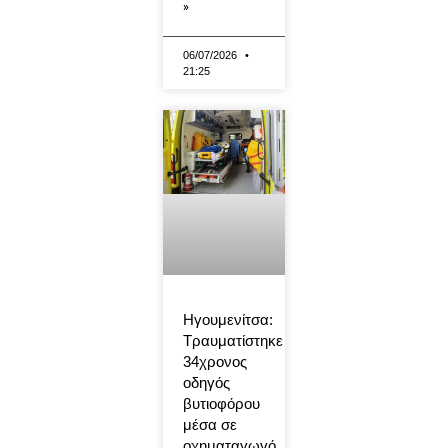
»
06/07/2026
21:25
Ηγουμενίτσα:
Τραυματίστηκε
34χρονος
οδηγός
βυτιοφόρου
μέσα σε
οχηματαγωγό