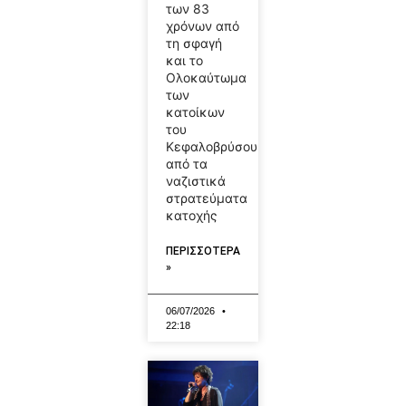
των 83
χρόνων από
τη σφαγή
και το
Ολοκαύτωμα
των
κατοίκων
του
Κεφαλοβρύσου
από τα
ναζιστικά
στρατεύματα
κατοχής
ΠΕΡΙΣΣΟΤΕΡΑ
»
06/07/2026
22:18