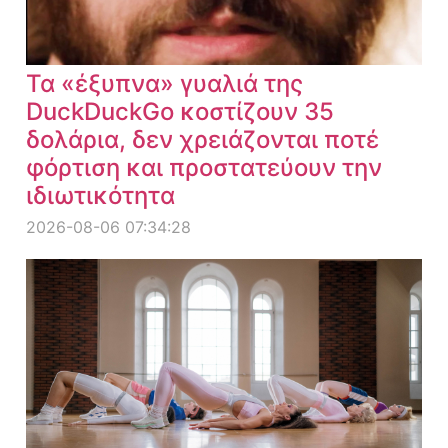
Τα «έξυπνα» γυαλιά της
DuckDuckGo κοστίζουν 35
δολάρια, δεν χρειάζονται ποτέ
φόρτιση και προστατεύουν την
ιδιωτικότητα
2026-08-06 07:34:28