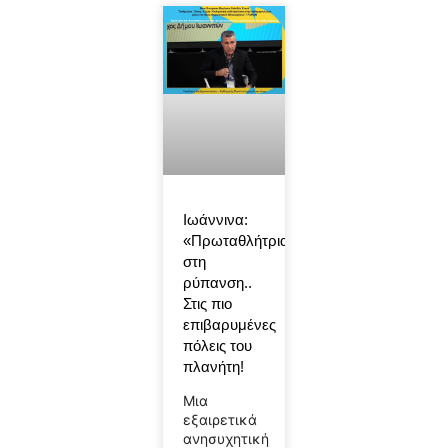
Ιωάννινα:
«Πρωταθλήτρια»
στη
ρύπανση..
Στις πιο
επιβαρυμένες
πόλεις του
πλανήτη!
Μια
εξαιρετικά
ανησυχητική