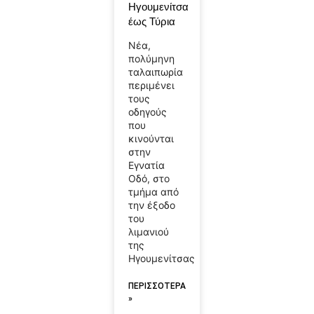
Ηγουμενίτσα
έως Τύρια
Νέα,
πολύμηνη
ταλαιπωρία
περιμένει
τους
οδηγούς
που
κινούνται
στην
Εγνατία
Οδό, στο
τμήμα από
την έξοδο
του
λιμανιού
της
Ηγουμενίτσας
ΠΕΡΙΣΣΟΤΕΡΑ
»