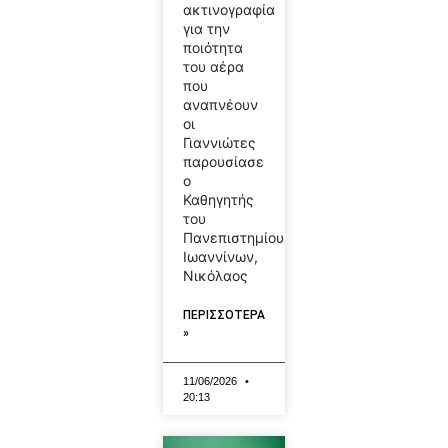
ακτινογραφία
για την
ποιότητα
του αέρα
που
αναπνέουν
οι
Γιαννιώτες
παρουσίασε
ο
Καθηγητής
του
Πανεπιστημίου
Ιωαννίνων,
Νικόλαος
ΠΕΡΙΣΣΟΤΕΡΑ
»
11/06/2026
20:13