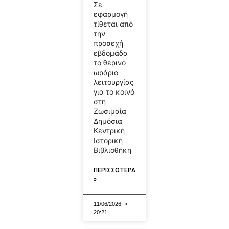
Σε
εφαρμογή
τίθεται από
την
προσεχή
εβδομάδα
το θερινό
ωράριο
λειτουργίας
για το κοινό
στη
Ζωσιμαία
Δημόσια
Κεντρική
Ιστορική
Βιβλιοθήκη
ΠΕΡΙΣΣΟΤΕΡΑ
»
11/06/2026
20:21