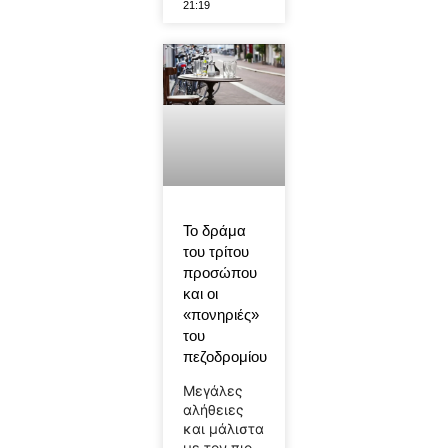
21:19
Το δράμα
του τρίτου
προσώπου
και οι
«πονηριές»
του
πεζοδρομίου
Μεγάλες
αλήθειες
και μάλιστα
με τον πιο