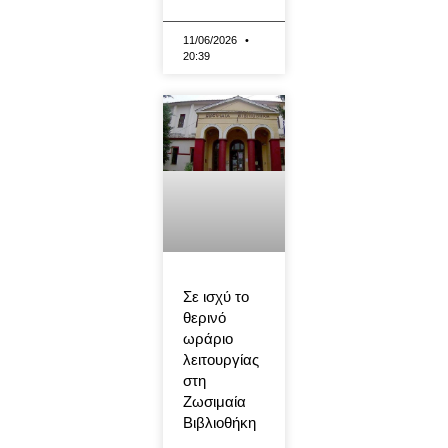
11/06/2026
20:39
Σε ισχύ το
θερινό
ωράριο
λειτουργίας
στη
Ζωσιμαία
Βιβλιοθήκη