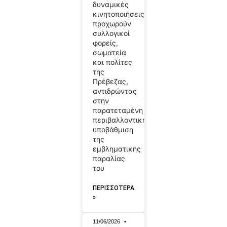
δυναμικές
κινητοποιήσεις
προχωρούν
συλλογικοί
φορείς,
σωματεία
και πολίτες
της
Πρέβεζας,
αντιδρώντας
στην
παρατεταμένη
περιβαλλοντική
υποβάθμιση
της
εμβληματικής
παραλίας
του
ΠΕΡΙΣΣΟΤΕΡΑ
»
11/06/2026