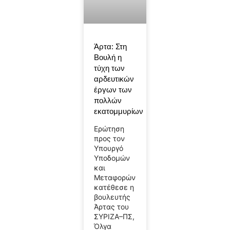
Άρτα: Στη
Βουλή η
τύχη των
αρδευτικών
έργων των
πολλών
εκατομμυρίων
Ερώτηση
προς τον
Υπουργό
Υποδομών
και
Μεταφορών
κατέθεσε η
βουλευτής
Άρτας του
ΣΥΡΙΖΑ–ΠΣ,
Όλγα