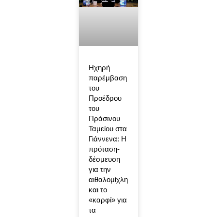
Ηχηρή
παρέμβαση
του
Προέδρου
του
Πράσινου
Ταμείου στα
Γιάννενα: Η
πρόταση-
δέσμευση
για την
αιθαλομίχλη
και το
«καρφί» για
τα