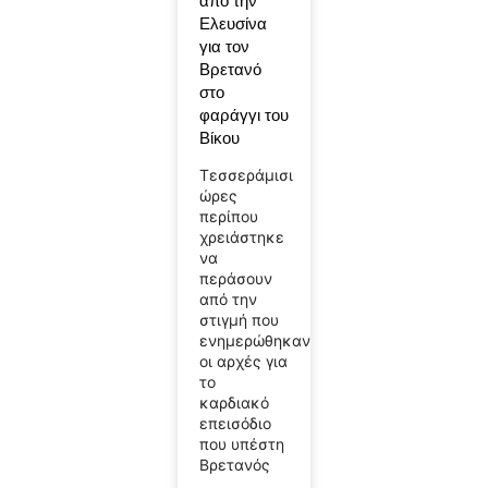
από την
Ελευσίνα
για τον
Βρετανό
στο
φαράγγι του
Βίκου
Τεσσεράμισι
ώρες
περίπου
χρειάστηκε
να
περάσουν
από την
στιγμή που
ενημερώθηκαν
οι αρχές για
το
καρδιακό
επεισόδιο
που υπέστη
Βρετανός