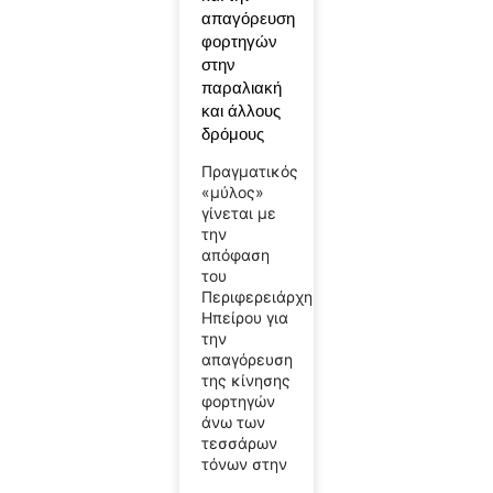
απαγόρευση
φορτηγών
στην
παραλιακή
και άλλους
δρόμους
Πραγματικός
«μύλος»
γίνεται με
την
απόφαση
του
Περιφερειάρχη
Ηπείρου για
την
απαγόρευση
της κίνησης
φορτηγών
άνω των
τεσσάρων
τόνων στην