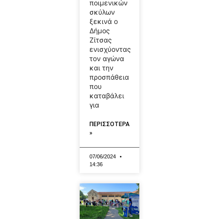
ποιμενικών
σκύλων
ξεκινά ο
Δήμος
Ζίτσας
ενισχύοντας
τον αγώνα
και την
προσπάθεια
που
καταβάλει
για
ΠΕΡΙΣΣΟΤΕΡΑ
»
07/06/2024
14:36