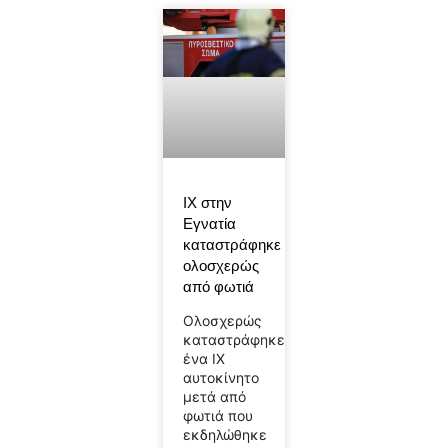
ΙΧ στην
Εγνατία
καταστράφηκε
ολοσχερώς
από φωτιά
Ολοσχερώς
καταστράφηκε
ένα ΙΧ
αυτοκίνητο
μετά από
φωτιά που
εκδηλώθηκε