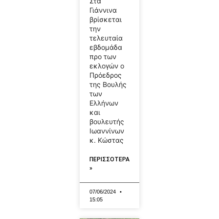
Στα
Γιάννινα
βρίσκεται
την
τελευταία
εβδομάδα
προ των
εκλογών ο
Πρόεδρος
της Βουλής
των
Ελλήνων
και
βουλευτής
Ιωαννίνων
κ. Κώστας
ΠΕΡΙΣΣΟΤΕΡΑ
»
07/06/2024
15:05