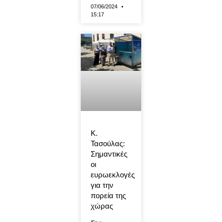
07/06/2024
15:17
Κ.
Τασούλας:
Σημαντικές
οι
ευρωεκλογές
για την
πορεία της
χώρας