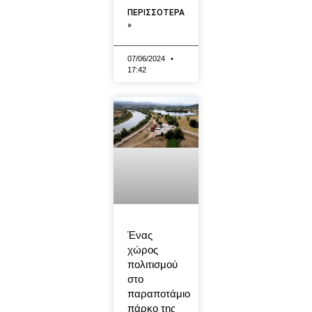
ΠΕΡΙΣΣΟΤΕΡΑ
»
07/06/2024
17:42
Ένας
χώρος
πολιτισμού
στο
παραποτάμιο
πάρκο της