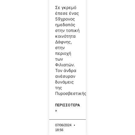
Σε γκρεμό
έπεσε ένας
59χρονος
ημεδαπός
στην τοπική
κοινότητα
Δάφνης,
στην
περιοχή
των
Φιλιατών.
Τον άνδρα
ανέσυραν
δυνάμεις
της
Πυροσβεστικής
ΠΕΡΙΣΣΟΤΕΡΑ
»
07/06/2024
18:56