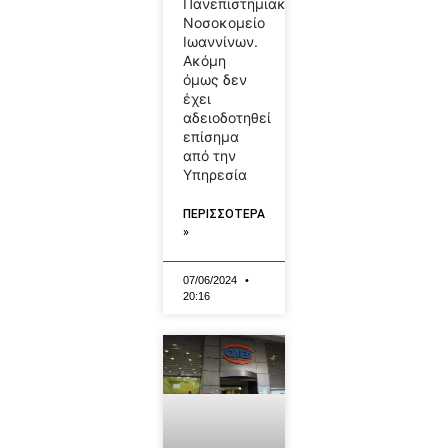
Πανεπιστημιακό
Νοσοκομείο
Ιωαννίνων.
Ακόμη
όμως δεν
έχει
αδειοδοτηθεί
επίσημα
από την
Υπηρεσία
ΠΕΡΙΣΣΟΤΕΡΑ
»
07/06/2024
20:16