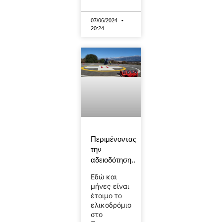
07/06/2024
20:24
Περιμένοντας
την
αδειοδότηση..
Εδώ και
μήνες είναι
έτοιμο το
ελικοδρόμιο
στο