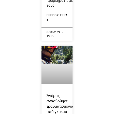
προβληματισμούς
τους
ΠΕΡΙΣΣΟΤΕΡΑ
»
07/06/2024
19:15
Άνδρας
ανασύρθηκε
τραυματισμένος
από γκρεμό