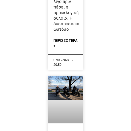
λίγο πριν
πέσει η
προεκλογική
αυλαία. Η
δυσαρέσκεια
ωστόσο
ΠΕΡΙΣΣΟΤΕΡΑ
»
07/06/2024
20:59