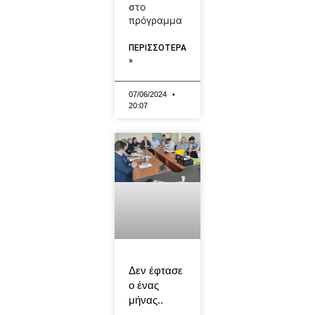
στο
πρόγραμμα
ΠΕΡΙΣΣΟΤΕΡΑ
»
07/06/2024
20:07
Δεν έφτασε
ο ένας
μήνας..