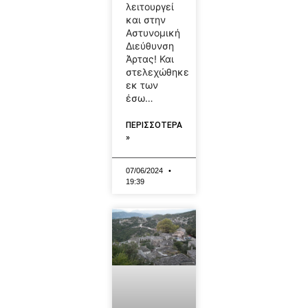
λειτουργεί
και στην
Αστυνομική
Διεύθυνση
Άρτας! Και
στελεχώθηκε
εκ των
έσω…
ΠΕΡΙΣΣΟΤΕΡΑ
»
07/06/2024
19:39