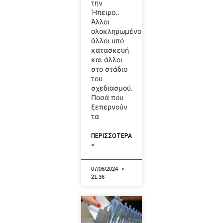
την
Ήπειρο..
Άλλοι
ολοκληρωμένοι,
άλλοι υπό
κατασκευή
και άλλοι
στο στάδιο
του
σχεδιασμού.
Ποσά που
ξεπερνούν
τα
ΠΕΡΙΣΣΟΤΕΡΑ
»
07/06/2024
21:36