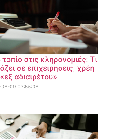
 τοπίο στις κληρονομιές: Τι
άζει σε επιχειρήσεις, χρέη
 «εξ αδιαιρέτου»
-08-09 03:55:08