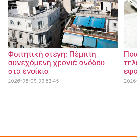
Φοιτητική στέγη: Πέμπτη
Ποι
συνεχόμενη χρονιά ανόδου
τηλ
στα ενοίκια
εφο
2026-08-09 03:52:45
2026