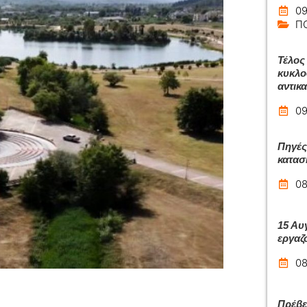
09
Π
Τέλος 
κυκλο
αντικ
09
Πηγές
κατασ
08
15 Αυ
εργαζ
08
Πρέβε