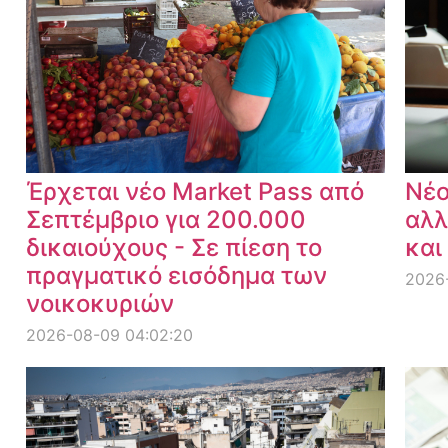
Έρχεται νέο Market Pass από
Νέο
Σεπτέμβριο για 200.000
αλλ
δικαιούχους - Σε πίεση το
και
πραγματικό εισόδημα των
2026
νοικοκυριών
2026-08-09 04:02:20