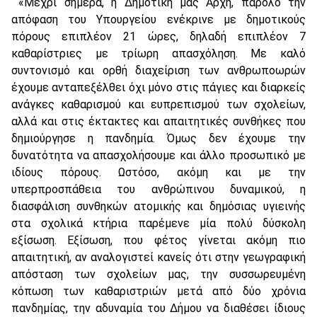
«Μέχρι σήμερα, η Δημοτική μας Αρχή, παρόλο την
απόφαση του Υπουργείου ενέκρινε με δημοτικούς
πόρους επιπλέον 21 ώρες, δηλαδή επιπλέον 7
καθαρίστριες με τρίωρη απασχόληση. Με καλό
συντονισμό και ορθή διαχείριση των ανθρωποωρών
έχουμε ανταπεξέλθει όχι μόνο στις πάγιες και διαρκείς
ανάγκες καθαρισμού και ευπρεπισμού των σχολείων,
αλλά και στις έκτακτες και απαιτητικές συνθήκες που
δημιούργησε η πανδημία. Όμως δεν έχουμε την
δυνατότητα να απασχολήσουμε και άλλο προσωπικό με
ιδίους πόρους. Ωστόσο, ακόμη και με την
υπερπροσπάθεια του ανθρώπινου δυναμικού, η
διασφάλιση συνθηκών ατομικής και δημόσιας υγιεινής
στα σχολικά κτήρια παρέμενε μία πολύ δύσκολη
εξίσωση. Εξίσωση, που φέτος γίνεται ακόμη πιο
απαιτητική, αν αναλογιστεί κανείς ότι στην γεωγραφική
απόσταση των σχολείων μας, την συσσωρευμένη
κόπωση των καθαριστριών μετά από δύο χρόνια
πανδημίας, την αδυναμία του Δήμου να διαθέσει ίδιους