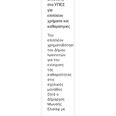
στο ΥΠΕΣ
για
επιπλέον
χρήματα και
καθαρίστριες
Την
επιπλέον
χρηματοδότηση
του Δήμου
Ιωαννιτών
για την
ενίσχυση
της
καθαριότητας
στις
σχολικές
μονάδες
ζητά ο
Δήμαρχος
Μωυσής
Ελισάφ με