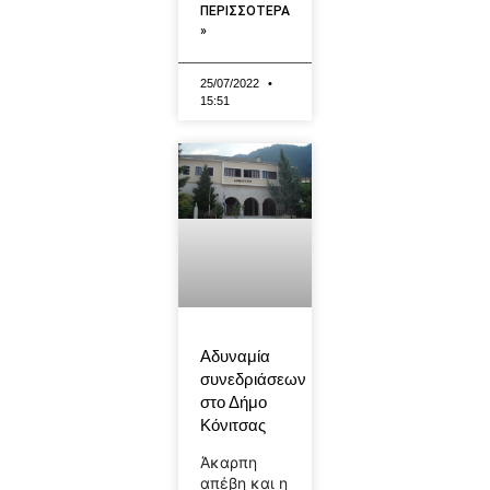
ΠΕΡΙΣΣΟΤΕΡΑ
»
25/07/2022
15:51
Αδυναμία
συνεδριάσεων
στο Δήμο
Κόνιτσας
Άκαρπη
απέβη και η