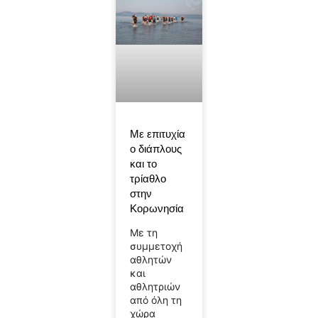
Με επιτυχία
ο διάπλους
και το
τρίαθλο
στην
Κορωνησία
Με τη
συμμετοχή
αθλητών
και
αθλητριών
από όλη τη
χώρα