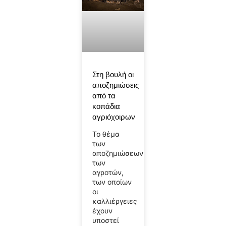
Στη βουλή οι
αποζημιώσεις
από τα
κοπάδια
αγριόχοιρων
Το θέμα
των
αποζημιώσεων
των
αγροτών,
των οποίων
οι
καλλιέργειες
έχουν
υποστεί