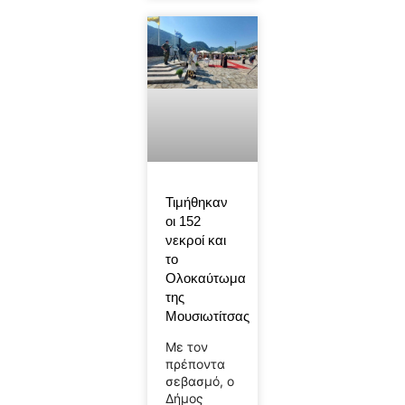
Τιμήθηκαν
οι 152
νεκροί και
το
Ολοκαύτωμα
της
Μουσιωτίτσας
Με τον
πρέποντα
σεβασμό, ο
Δήμος