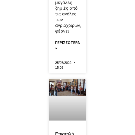
μεγάλες
ζημιές από
τις αγέλες
των
αγριόχοιρων,
φέρνει
ΠΕΡΙΣΣΟΤΕΡΑ
»
25/07/2022
15:03
Επιστολή