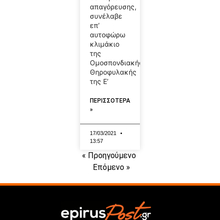
απαγόρευσης,
συνέλαβε
επ’
αυτοφώρω
κλιμάκιο
της
Ομοσπονδιακής
Θηροφυλακής
της Ε’
ΠΕΡΙΣΣΟΤΕΡΑ
»
17/03/2021
13:57
« Προηγούμενο
Επόμενο »