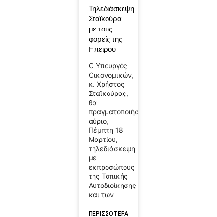
Τηλεδιάσκεψη
Σταϊκούρα
με τους
φορείς της
Ηπείρου
Ο Υπουργός
Οικονομικών,
κ. Χρήστος
Σταϊκούρας,
θα
πραγματοποιήσει
αύριο,
Πέμπτη 18
Μαρτίου,
τηλεδιάσκεψη
με
εκπροσώπους
της Τοπικής
Αυτοδιοίκησης
και των
ΠΕΡΙΣΣΟΤΕΡΑ