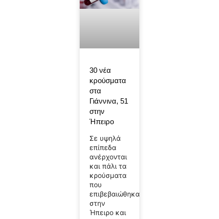
30 νέα
κρούσματα
στα
Γιάννινα, 51
στην
Ήπειρο
Σε υψηλά
επίπεδα
ανέρχονται
και πάλι τα
κρούσματα
που
επιβεβαιώθηκαν
στην
Ήπειρο και