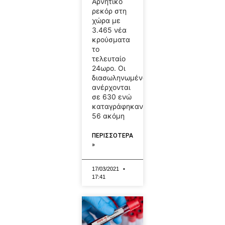
Αρνητικό
ρεκόρ στη
χώρα με
3.465 νέα
κρούσματα
το
τελευταίο
24ωρο. Οι
διασωληνωμένοι
ανέρχονται
σε 630 ενώ
καταγράφηκαν
56 ακόμη
ΠΕΡΙΣΣΟΤΕΡΑ
»
17/03/2021
17:41