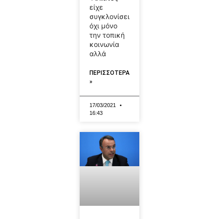
είχε
συγκλονίσει
όχι μόνο
την τοπική
κοινωνία
αλλά
ΠΕΡΙΣΣΟΤΕΡΑ
»
17/03/2021
16:43