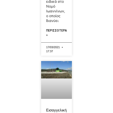
ειδικά στο
Νομό
Ιωαννίνων,
ο οποίος
διανύει
ΠΕΡΙΣΣΟΤΕΡΑ
»
17/03/2021
17:37
Εισαγγελική