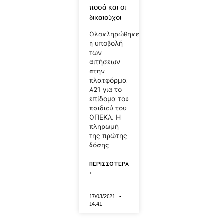
ποσά και οι
δικαιούχοι
Ολοκληρώθηκε
η υποβολή
των
αιτήσεων
στην
πλατφόρμα
Α21 για το
επίδομα του
παιδιού του
ΟΠΕΚΑ. Η
πληρωμή
της πρώτης
δόσης
ΠΕΡΙΣΣΟΤΕΡΑ
»
17/03/2021
14:41