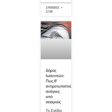
17/03/2021
17:00
Δήμος
Ιωαννιτών:
Πως θ’
αντιμετωπιστούν
ανάγκες
από
σεισμούς
Το Σχέδιο