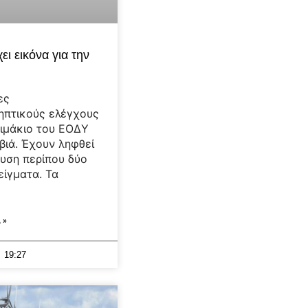
ει εικόνα για την
ες
ηπτικούς ελέγχους
ιμάκιο του ΕΟΔΥ
βιά. Έχουν ληφθεί
υση περίπου δύο
είγματα. Τα
 »
19:27