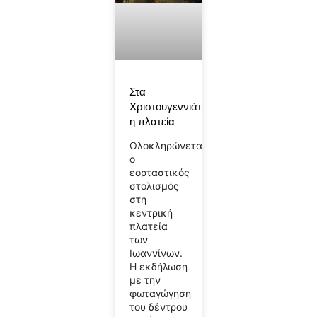
Στα
Χριστουγεννιάτικα
η πλατεία
Ολοκληρώνεται
ο
εορταστικός
στολισμός
στη
κεντρική
πλατεία
των
Ιωαννίνων.
Η εκδήλωση
με την
φωταγώγηση
του δέντρου