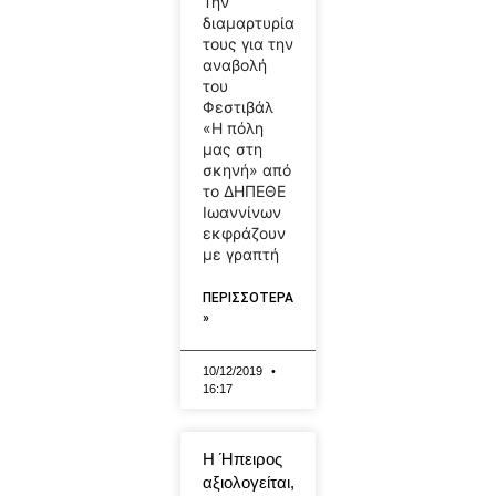
Την
διαμαρτυρία
τους για την
αναβολή
του
Φεστιβάλ
«Η πόλη
μας στη
σκηνή» από
το ΔΗΠΕΘΕ
Ιωαννίνων
εκφράζουν
με γραπτή
ΠΕΡΙΣΣΟΤΕΡΑ
»
10/12/2019
16:17
Η Ήπειρος
αξιολογείται,