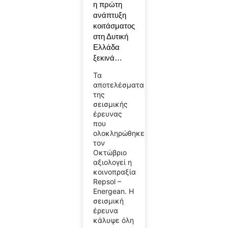
η πρώτη
ανάπτυξη
κοιτάσματος
στη Δυτική
Ελλάδα
ξεκινά…
Τα
αποτελέσματα
της
σεισμικής
έρευνας
που
ολοκληρώθηκε
τον
Οκτώβριο
αξιολογεί η
κοινοπραξία
Repsol –
Energean. Η
σεισμική
έρευνα
κάλυψε όλη