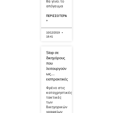
θα γίνει το
απόγευμα
ΠΕΡΙΣΣΟΤΕΡΑ
»
10/12/2019
18:41
Stop σε
δικηγόρους
που
λειτουργούν
ως…
εισπρακτικές
Φρένο στις
καταχρηστικές
τακτικές
των
δικηγορικών
γραφείων