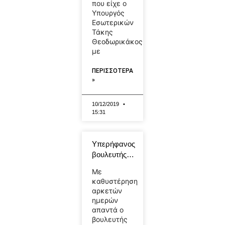
που είχε ο
Υπουργός
Εσωτερικών
Τάκης
Θεοδωρικάκος
με
ΠΕΡΙΣΣΟΤΕΡΑ
»
10/12/2019
15:31
Υπερήφανος
βουλευτής…
Με
καθυστέρηση
αρκετών
ημερών
απαντά ο
βουλευτής