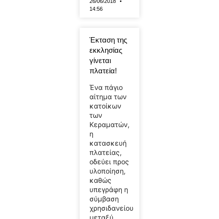
26/06/2018
14:56
Έκταση της
εκκλησίας
γίνεται
πλατεία!
Ένα πάγιο
αίτημα των
κατοίκων
των
Κεραματών,
η
κατασκευή
πλατείας,
οδεύει προς
υλοποίηση,
καθώς
υπεγράφη η
σύμβαση
χρησιδανείου
μεταξύ