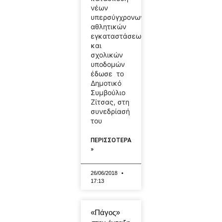
νέων
υπερσύγχρονων
αθλητικών
εγκαταστάσεων
και
σχολικών
υποδομών
έδωσε το
Δημοτικό
Συμβούλιο
Ζίτσας, στη
συνεδρίασή
του
ΠΕΡΙΣΣΟΤΕΡΑ
»
26/06/2018
17:13
«Πάγος»