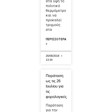
στα ύψη το
πολιτικό
θερμόμετρο
και να
προκαλεί
τριγμούς
στα
ΠΕΡΙΣΣΟΤΕΡΑ
»
26/06/2018
13:34
Παράταση
ως τις 26
Ιουλίου για
τις
φορολογικές
Παράταση
για την