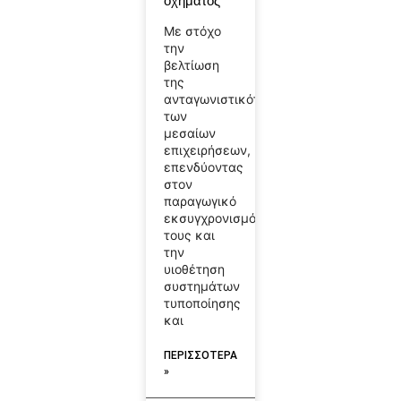
οχήματος
Με στόχο
την
βελτίωση
της
ανταγωνιστικότητας
των
μεσαίων
επιχειρήσεων,
επενδύοντας
στον
παραγωγικό
εκσυγχρονισμό
τους και
την
υιοθέτηση
συστημάτων
τυποποίησης
και
ΠΕΡΙΣΣΟΤΕΡΑ
»