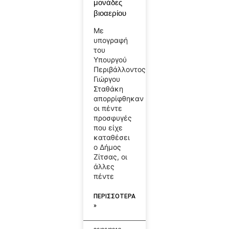
μονάδες
βιοαερίου
Με
υπογραφή
του
Υπουργού
Περιβάλλοντος
Γιώργου
Σταθάκη
απορρίφθηκαν
οι πέντε
προσφυγές
που είχε
καταθέσει
ο Δήμος
Ζίτσας, οι
άλλες
πέντε
ΠΕΡΙΣΣΟΤΕΡΑ
»