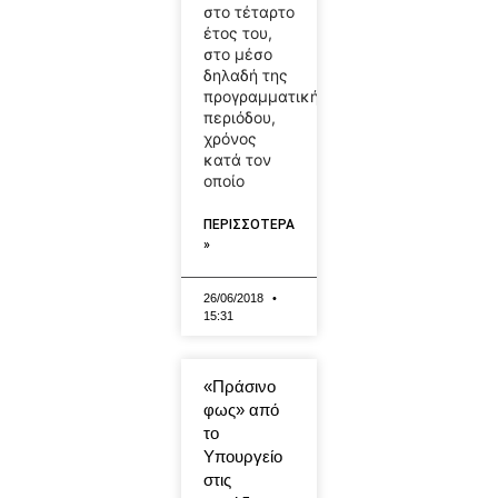
στο τέταρτο
έτος του,
στο μέσο
δηλαδή της
προγραμματικής
περιόδου,
χρόνος
κατά τον
οποίο
ΠΕΡΙΣΣΟΤΕΡΑ
»
26/06/2018
15:31
«Πράσινο
φως» από
το
Υπουργείο
στις