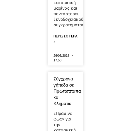
κατασκευή
μαρίνας και
πεντάστερου
ξενοδοχειακού
συγκροτήματος,
ΠΕΡΙΣΣΟΤΕΡΑ
»
26/06/2018
17:50
Σύγχρονα
γήπεδα σε
Πρωτόππαπα
και
Κληματιά
«Πράσινο
φως» για
την
κατασκευή