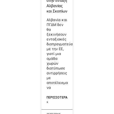
στην ένταξη
Αλβανίας
και Σκοπίων
Αλβανία και
ΠΓΔΜ δεν
θα
ξεκινήσουν
ενταξιακές
διαπραγματεύσεις
με την ΕΕ,
γιατί μια
ομάδα
χωρών
διατύπωσε
αντιρρήσεις
με
αποτέλεσμα
να
ΠΕΡΙΣΣΟΤΕΡΑ
»