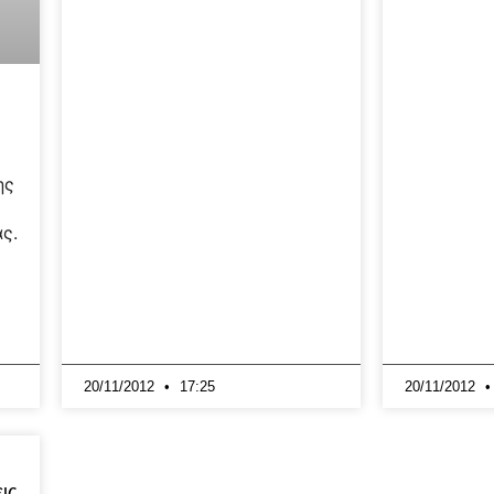
ης
ς.
20/11/2012
17:25
20/11/2012
ις