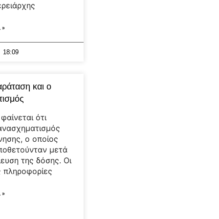
ερειάρχης
 »
18:09
αράταση και ο
τισμός
φαίνεται ότι
 ανασχηματισμός
νησης, ο οποίος
ποθετούνταν μετά
ίευση της δόσης. Οι
ς πληροφορίες
 »