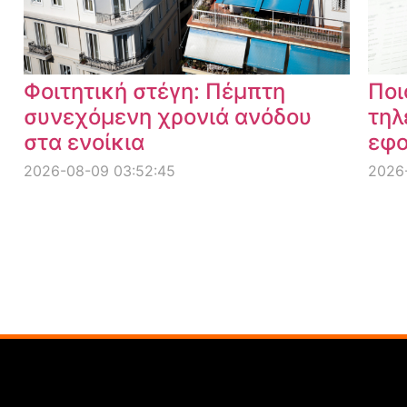
Φοιτητική στέγη: Πέμπτη
Ποι
συνεχόμενη χρονιά ανόδου
τηλ
στα ενοίκια
εφο
2026-08-09 03:52:45
2026