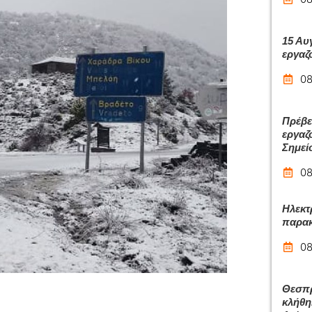
15 Αυ
εργαζ
08
Πρέβε
εργαζ
Σημεί
08
Ηλεκτ
παρακ
08
Θεσπρ
κλήθη