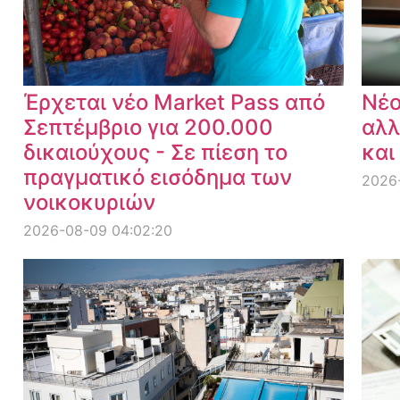
Έρχεται νέο Market Pass από
Νέο
Σεπτέμβριο για 200.000
αλλ
δικαιούχους - Σε πίεση το
και
πραγματικό εισόδημα των
2026
νοικοκυριών
2026-08-09 04:02:20