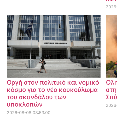
2026
Οργή στον πολιτικό και νομικό
Όλη
κόσμο για το νέο κουκούλωμα
στη
του σκανδάλου των
Σπύ
υποκλοπών
2026-
2026-08-08 03:53:00