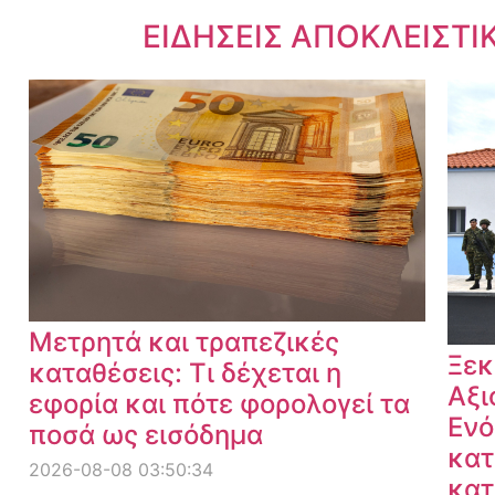
Dnews.gr
ΕΙΔΗΣΕΙΣ ΑΠΟΚΛΕΙΣΤΙ
Μετρητά και τραπεζικές
Ξεκ
καταθέσεις: Τι δέχεται η
Αξι
εφορία και πότε φορολογεί τα
Ενό
ποσά ως εισόδημα
κατ
2026-08-08 03:50:34
κατ