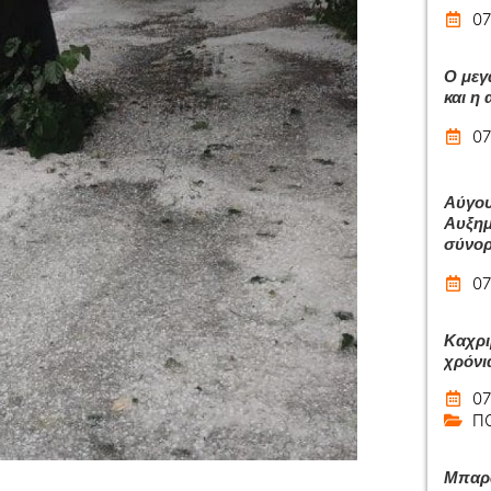
07
Ο μεγ
και η
07
Αύγου
Αυξημ
σύνο
07
Καχρι
χρόνι
07
Π
Μπαρά