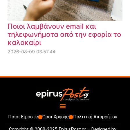
Ποιοι λαμβάνουν email και
τηλεφωνήματα από την εφορία το
καλοκαίρι
2026-08-09 03:57:44
Ποιοι Είμαστε
Όροι Χρήσης
Πολιτική Απορρήτου
Copyright © 2008-2025 EpirusPost.gr – Designed by