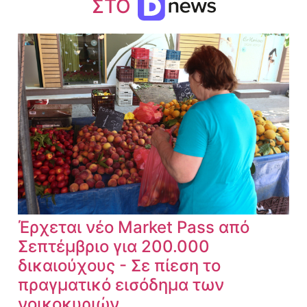
ΣΤΟ
Έρχεται νέο Market Pass από
Σεπτέμβριο για 200.000
δικαιούχους - Σε πίεση το
πραγματικό εισόδημα των
νοικοκυριών