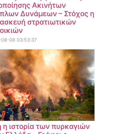
οποίησης Ακινήτων
πλων Δυνάμεων – Στόχος η
ασκευή στρατιωτικών
οικιών
-08-08 03:53:37
 η ιστορία των πυρκαγιών