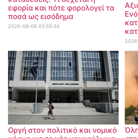
Αξι
εφορία και πότε φορολογεί τα
Ενό
ποσά ως εισόδημα
κατ
2026-08-08 03:50:34
κατ
2026
Οργή στον πολιτικό και νομικό
Όλη