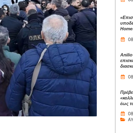
«Επισ
υποδέ
Home
08
Anilio
επισκ
διασκ
08
Πρέβε
«κολλ
έως το
08
Α