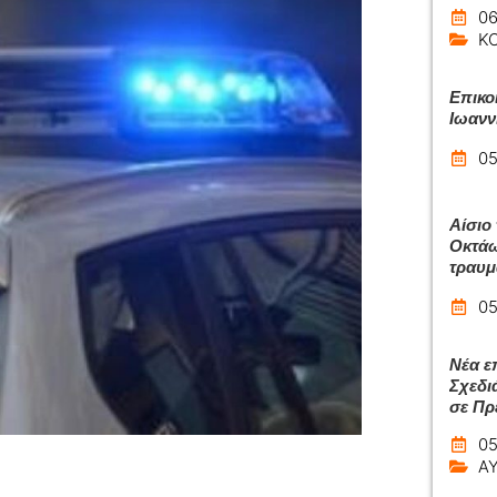
06
Κ
Επικο
Ιωανν
05
Αίσιο
Οκτάω
τραυμ
05
Νέα ε
Σχεδι
σε Πρ
05
Α