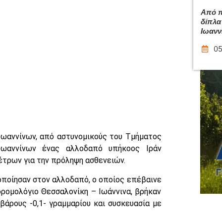
Από π
δίπλα
Ιωανν
05
Ιωαννίνων, από αστυνομικούς του Τμήματος
Ιωαννίνων ένας αλλοδαπό υπήκοος Ιράν
έτρων για την πρόληψη ασθενειών.
οποίησαν στον αλλοδαπό, ο οποίος επέβαινε
ρομολόγιο Θεσσαλονίκη – Ιωάννινα, βρήκαν
βάρους -0,1- γραμμαρίου και συσκευασία με