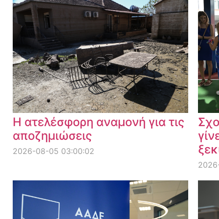
Η ατελέσφορη αναμονή για τις
Σχο
αποζημιώσεις
γίν
ξεκ
2026-08-05 03:00:02
2026-