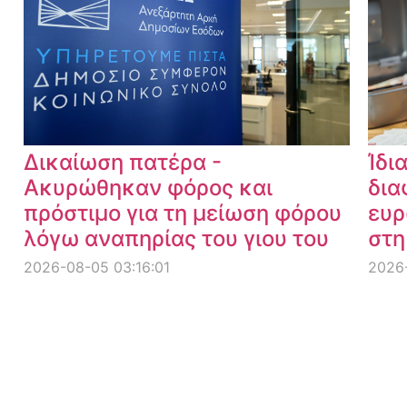
Δικαίωση πατέρα -
Ίδι
Ακυρώθηκαν φόρος και
δια
πρόστιμο για τη μείωση φόρου
ευρ
λόγω αναπηρίας του γιου του
στη
2026-08-05 03:16:01
2026-