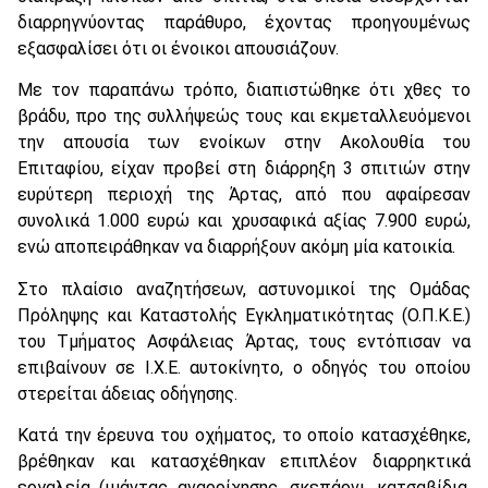
διαρρηγνύοντας παράθυρο, έχοντας προηγουμένως
εξασφαλίσει ότι οι ένοικοι απουσιάζουν.
Με τον παραπάνω τρόπο, διαπιστώθηκε ότι χθες το
βράδυ, προ της συλλήψεώς τους και εκμεταλλευόμενοι
την απουσία των ενοίκων στην Ακολουθία του
Επιταφίου, είχαν προβεί στη διάρρηξη 3 σπιτιών στην
ευρύτερη περιοχή της Άρτας, από που αφαίρεσαν
συνολικά 1.000 ευρώ και χρυσαφικά αξίας 7.900 ευρώ,
ενώ αποπειράθηκαν να διαρρήξουν ακόμη μία κατοικία.
Στο πλαίσιο αναζητήσεων, αστυνομικοί της Ομάδας
Πρόληψης και Καταστολής Εγκληματικότητας (Ο.Π.Κ.Ε.)
του Τμήματος Ασφάλειας Άρτας, τους εντόπισαν να
επιβαίνουν σε Ι.Χ.Ε. αυτοκίνητο, ο οδηγός του οποίου
στερείται άδειας οδήγησης.
Κατά την έρευνα του οχήματος, το οποίο κατασχέθηκε,
βρέθηκαν και κατασχέθηκαν επιπλέον διαρρηκτικά
εργαλεία (ιμάντας αναρρίχησης, σκεπάρνι, κατσαβίδια,