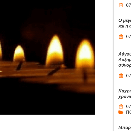
07
Ο μεγ
και η
07
Αύγου
Αυξημ
σύνο
07
Καχρι
χρόνι
07
Π
Μπαρά