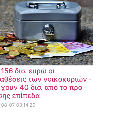
 156 δισ. ευρώ οι
αθέσεις των νοικοκυριών -
χουν 40 δισ. από τα προ
σης επίπεδα
08-07 03:14:20