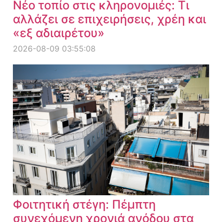
Νέο τοπίο στις κληρονομιές: Τι
αλλάζει σε επιχειρήσεις, χρέη και
«εξ αδιαιρέτου»
2026-08-09 03:55:08
Φοιτητική στέγη: Πέμπτη
συνεχόμενη χρονιά ανόδου στα