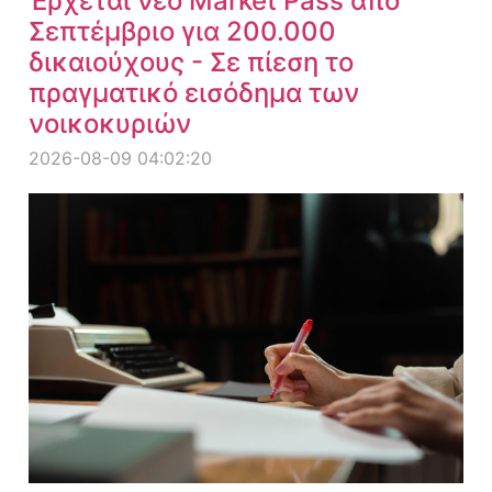
Έρχεται νέο Market Pass από
Σεπτέμβριο για 200.000
δικαιούχους - Σε πίεση το
πραγματικό εισόδημα των
νοικοκυριών
2026-08-09 04:02:20