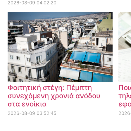
2026-08-09 04:02:20
Φοιτητική στέγη: Πέμπτη
Ποι
συνεχόμενη χρονιά ανόδου
τηλ
στα ενοίκια
εφο
2026-08-09 03:52:45
2026