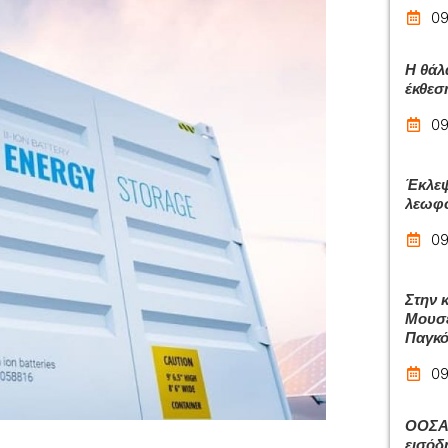
09
Η θάλ
έκθεσ
09
Έκλεψ
λεωφο
09
Στην 
Μουσε
Παγκό
09
ΟΟΣΑ:
εισόδ