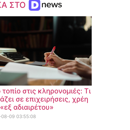
ΚΑ ΣΤΟ
 τοπίο στις κληρονομιές: Τι
άζει σε επιχειρήσεις, χρέη
 «εξ αδιαιρέτου»
-08-09 03:55:08