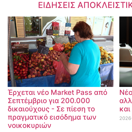
Dnews.gr
ΕΙΔΗΣΕΙΣ ΑΠΟΚΛΕΙΣΤΙ
Έρχεται νέο Market Pass από
Νέο
Σεπτέμβριο για 200.000
αλλ
δικαιούχους - Σε πίεση το
και
πραγματικό εισόδημα των
2026
νοικοκυριών