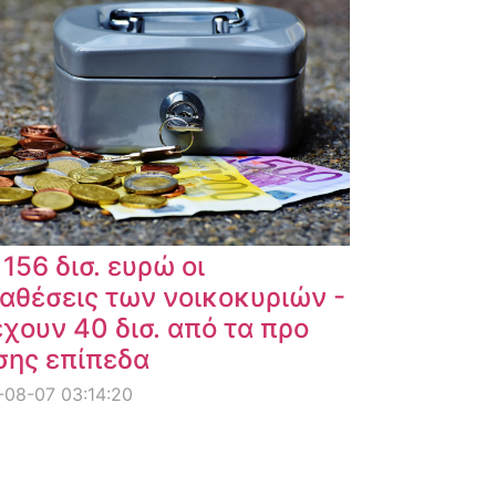
 156 δισ. ευρώ οι
αθέσεις των νοικοκυριών -
χουν 40 δισ. από τα προ
σης επίπεδα
08-07 03:14:20