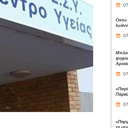
07
Οκτώ 
Ιωάνν
07
Μπλόκ
ψηφια
Αρταί
07
«Παγί
Πάρκο
07
«Παργ
τη με