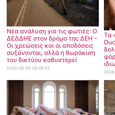
Νέα ανάλυση για τις φωτιές: Ο
Τα 
ΔΕΔΔΗΕ στον δρόμο της ΔΕΗ -
Duc
Οι χρεώσεις και οι αποδόσεις
δολ
αυξάνονται, αλλά η θωράκιση
φόρ
του δικτύου καθυστερεί
ιδι
2026-08-06 08:09:33
2026