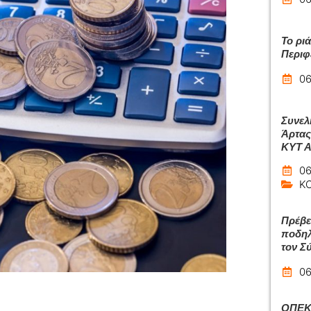
Το ρι
Περιφ
06
Συνελ
Άρτας
ΚΥΤ 
06
Κ
Πρέβε
ποδηλ
τον Σ
06
ΟΠΕΚΑ