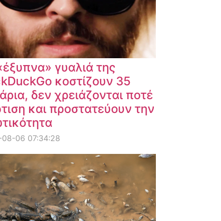
«έξυπνα» γυαλιά της
kDuckGo κοστίζουν 35
άρια, δεν χρειάζονται ποτέ
τιση και προστατεύουν την
ωτικότητα
-08-06 07:34:28