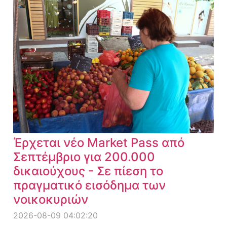
Έρχεται νέο Market Pass από
Σεπτέμβριο για 200.000
δικαιούχους - Σε πίεση το
πραγματικό εισόδημα των
νοικοκυριών
2026-08-09 04:02:20