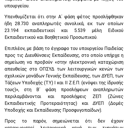
υπουργείου.
Υπενθυμίζεται ότι στην Α΄ φάση φέτος προσλήφθηκαν
ήδη 28.730 αναπληρωτές συνολικά, εκ των οποίων
23.194 εκπαιδευτικοί και 5.539 μέλη Ειδικού
Εκπαιδευτικού και Βοηθητικού Προσωπικού.
Επιπλέον, με βάση το έγγραφο του υπουργείου Παιδείας
προς τις Διευθύνσεις Εκπαίδευσης, στο οποίο υπήρχε η
σημείωση να προβούν «στην ηλεκτρονική καταχώριση
απευθείας στο ΟΠΣΥΔ των λειτουργικών κενών των
σχολικών μονάδων Γενικής Εκπαίδευσης, των ΔΥΕΠ, των
Τάξεων Υποδοχής (Τ.Υ.) Ι και ΙΙ Ζ.Ε.Π. (ενόψει της ίδρυσής
τους)», στη Β΄ φάση προσλήψεων αναπληρωτών
περιλαμβάνονται και προσλήψεις ΖΕΠ (Ζώνες
Εκπαιδευτικής Προτεραιότητας) και ΔΥΕΠ (Δομές
Υποδοχής και Εκπαίδευσης Προσφυγοπαίδων).
Προς το παρόν, σημειώνεται ότι δεν έχουν
καταχωριστεί λειτουργικά κενά των τμημάτων