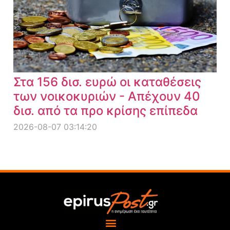
Στα 156 δισ. ευρώ οι καταθέσεις
των νοικοκυριών - Απέχουν 40
δισ. από τα προ κρίσης επίπεδα
2026-08-07 03:14:20