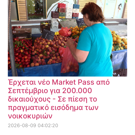
Έρχεται νέο Market Pass από
Σεπτέμβριο για 200.000
δικαιούχους - Σε πίεση το
πραγματικό εισόδημα των
νοικοκυριών
2026-08-09 04:02:20