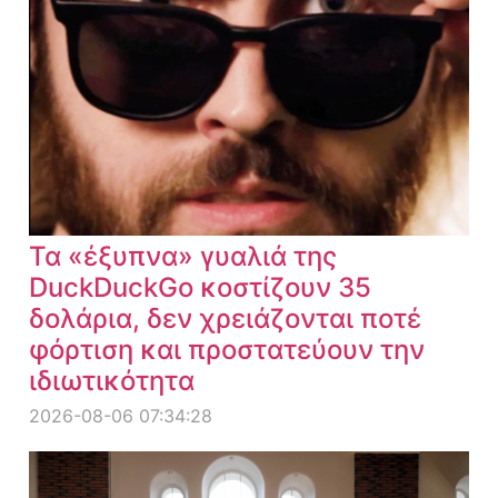
Τα «έξυπνα» γυαλιά της
DuckDuckGo κοστίζουν 35
δολάρια, δεν χρειάζονται ποτέ
φόρτιση και προστατεύουν την
ιδιωτικότητα
2026-08-06 07:34:28